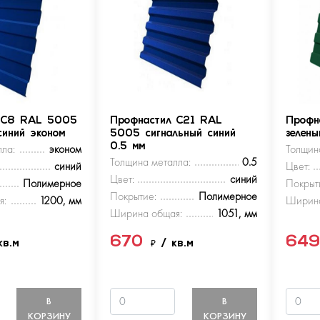
 С8 RAL 5005
Профнастил С21 RAL
Профн
синий эконом
5005 сигнальный синий
зелен
ла:
эконом
0.5 мм
Толщин
Толщина металла:
0.5
синий
Цвет:
Цвет:
синий
Полимерное
Покрыт
Покрытие:
Полимерное
я:
1200, мм
Ширина
Ширина общая:
1051, мм
670
64
кв.м
₽
/ кв.м
В
В
КОРЗИНУ
КОРЗИНУ