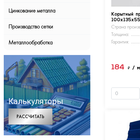
Цинкование металла
Корытный п
100х135х5
Производство сетки
Страна произв
Толщина:
Гарантия:
Металлообработка
184
₽
/ 
Калькуляторы
РАCСЧИТАТЬ