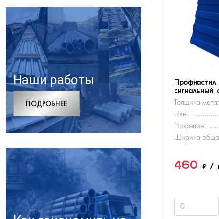
Наши работы
Профнастил
сигнальный 
Толщина метал
ПОДРОБНЕЕ
Цвет:
Покрытие:
Ширина обща
460
₽
/ 