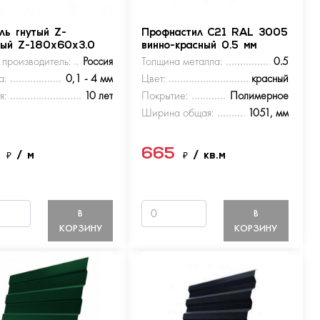
ль гнутый Z-
Профнастил С21 RAL 3005
ный Z-180х60х3.0
винно-красный 0.5 мм
 производитель:
Россия
Толщина металла:
0.5
а:
0,1 - 4 мм
Цвет:
красный
я:
10 лет
Покрытие:
Полимерное
Ширина общая:
1051, мм
5
665
₽
/ м
₽
/ кв.м
В
В
КОРЗИНУ
КОРЗИНУ