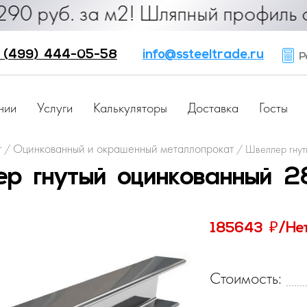
б. за м2! Шляпный профиль от 25 ру
 (499) 444-05-58
info@ssteeltrade.ru
Ра
нии
Услуги
Калькуляторы
Доставка
Госты
г
Оцинкованный и окрашенный металлопрокат
/
/
Швеллер гнут
р гнутый оцинкованный 
₽
185643
/Не
Стоимость: