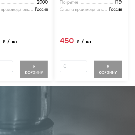
2000
Покрытие:
ПЭ
 производитель:
Россия
Страна производитель:
Россия
0
450
₽
/ шт
₽
/ шт
В
В
КОРЗИНУ
КОРЗИНУ