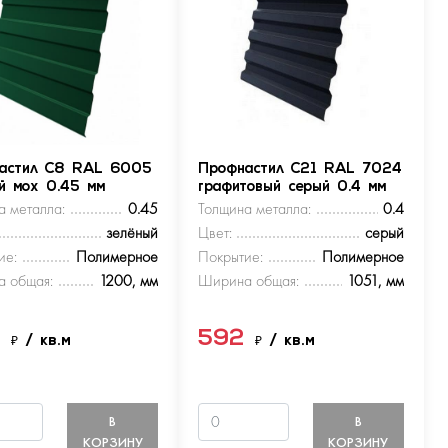
астил С8 RAL 6005
Профнастил С21 RAL 7024
ый мох 0.45 мм
графитовый серый 0.4 мм
а металла:
0.45
Толщина металла:
0.4
зелёный
Цвет:
серый
ие:
Полимерное
Покрытие:
Полимерное
 общая:
1200, мм
Ширина общая:
1051, мм
9
592
₽
/ кв.м
₽
/ кв.м
В
В
КОРЗИНУ
КОРЗИНУ