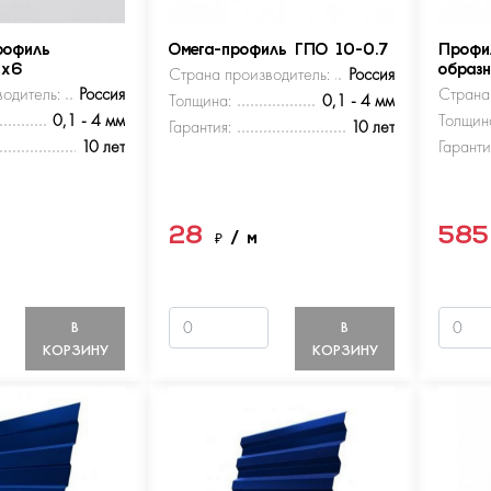
рофиль
Омега-профиль ГПО 10-0.7
Профи
5х6
Страна производитель:
Россия
образ
одитель:
Россия
Страна
Толщина:
0,1 - 4 мм
0,1 - 4 мм
Толщин
Гарантия:
10 лет
10 лет
Гаранти
28
58
м
₽
/ м
В
В
КОРЗИНУ
КОРЗИНУ