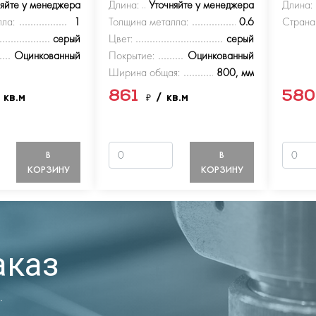
няйте у менеджера
Длина:
Уточняйте у менеджера
Длина:
ла:
1
Толщина металла:
0.6
Страна
серый
Цвет:
серый
Оцинкованный
Покрытие:
Оцинкованный
Ширина общая:
800, мм
861
58
 кв.м
₽
/ кв.м
В
В
КОРЗИНУ
КОРЗИНУ
аказ
.