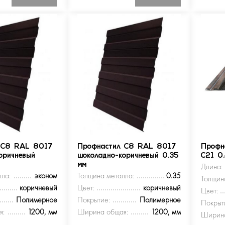
 С8 RAL 8017
Профнастил С8 RAL 8017
Профн
оричневый
шоколадно-коричневый 0.35
С21 0
мм
Длина:
ла:
эконом
Толщина металла:
0.35
Толщин
коричневый
Цвет:
коричневый
Цвет:
Полимерное
Покрытие:
Полимерное
Покрыт
я:
1200, мм
Ширина общая:
1200, мм
Ширина