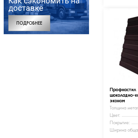
Как сэкономить на
доставке
ПОДРОБНЕЕ
Профнастил
шоколадно-к
эконом
Толщина метал
Цвет:
Покрытие:
Ширина обща