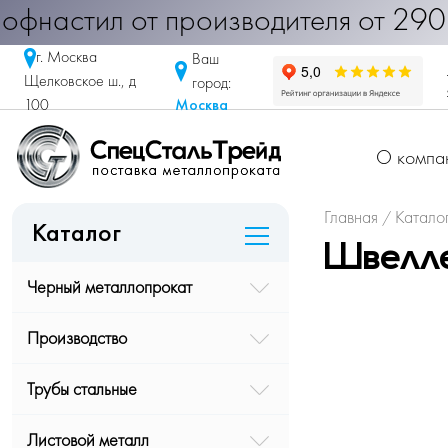
рофнастил от производителя от 290
г. Москва
Ваш
Щелковское ш., д
город:
Москва
100
О компа
Главная
Катало
/
Каталог
Швелле
Черный металлопрокат
Производство
Трубы стальные
Листовой металл