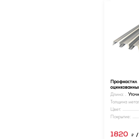
Профнастил 
оцинкованны
Длина:
Уточ
Толщина метал
Цвет:
Покрытие:
1820
₽
/