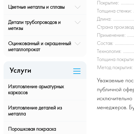
Покрытие:
Цветные металлы и сплавы
Толщина стенки:
Длина:
Детали трубопроводов и
Страна производ
метизы
Применение:
Состав:
Оцинкованный и окрашенный
металлопрокат
Технология:
Толщина покрыти
Метод покрытия:
Услуги
Уважаемые посе
Изготовление арматурных
публичной офе
каркасов
исключительно 
менеджеров. Бу
Изготовление деталей из
металла
Порошковая покраска