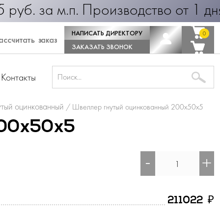
 руб. за м.п. Производство от 1 д
НАПИСАТЬ ДИРЕКТОРУ
0
0
ссчитать заказ
ЗАКАЗАТЬ ЗВОНОК
Контакты
тый оцинкованный
/
Швеллер гнутый оцинкованный 200х50х5
200х50х5
-
+
₽
211022