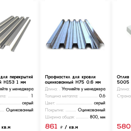
для перекрытий
Профнастил для кровли
Отлив
й Н153 1 мм
оцинкованный Н75 0.6 мм
5005
няйте у менеджера
Длина:
Уточняйте у менеджера
Длина:
ла:
1
Толщина металла:
0.6
Страна
серый
Цвет:
серый
Оцинкованный
Покрытие:
Оцинкованный
Ширина общая:
800, мм
861
58
 кв.м
₽
/ кв.м