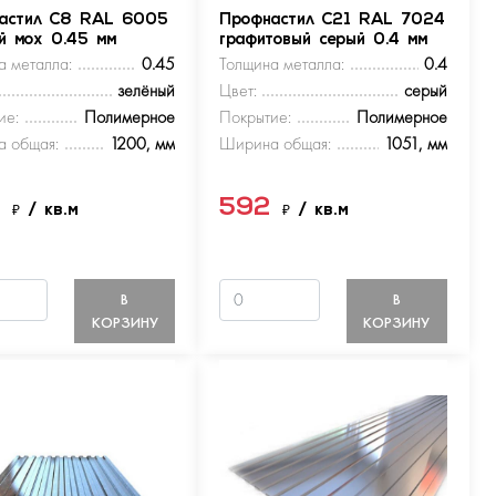
астил С8 RAL 6005
Профнастил С21 RAL 7024
ый мох 0.45 мм
графитовый серый 0.4 мм
а металла:
0.45
Толщина металла:
0.4
зелёный
Цвет:
серый
ие:
Полимерное
Покрытие:
Полимерное
 общая:
1200, мм
Ширина общая:
1051, мм
9
592
₽
/ кв.м
₽
/ кв.м
В
В
КОРЗИНУ
КОРЗИНУ