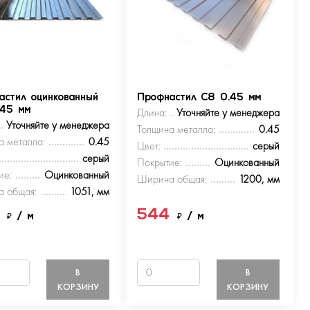
астил оцинкованный
Профнастил С8 0.45 мм
.45 мм
Длина:
Уточняйте у менеджера
Уточняйте у менеджера
Толщина металла:
0.45
а металла:
0.45
Цвет:
серый
серый
Покрытие:
Оцинкованный
ие:
Оцинкованный
Ширина общая:
1200, мм
 общая:
1051, мм
4
544
₽
/ м
₽
/ м
В
В
КОРЗИНУ
КОРЗИНУ