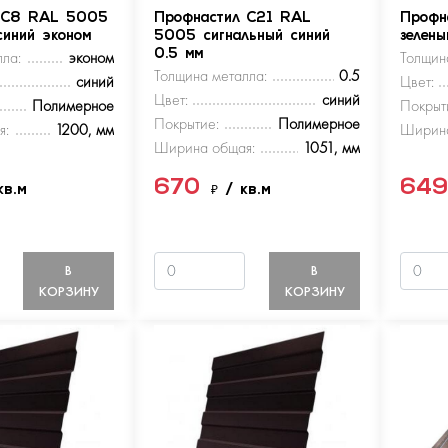
 С8 RAL 5005
Профнастил С21 RAL
Профн
синий эконом
5005 сигнальный синий
зелен
ла:
эконом
0.5 мм
Толщин
Толщина металла:
0.5
синий
Цвет:
Цвет:
синий
Полимерное
Покрыт
Покрытие:
Полимерное
я:
1200, мм
Ширина
Ширина общая:
1051, мм
670
64
кв.м
₽
/ кв.м
В
В
КОРЗИНУ
КОРЗИНУ