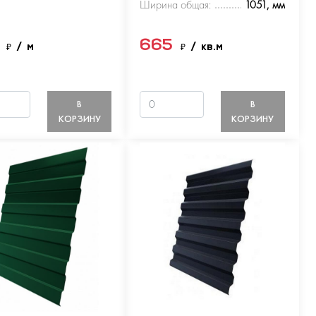
Ширина общая:
1051, мм
5
665
₽
/ м
₽
/ кв.м
В
В
КОРЗИНУ
КОРЗИНУ