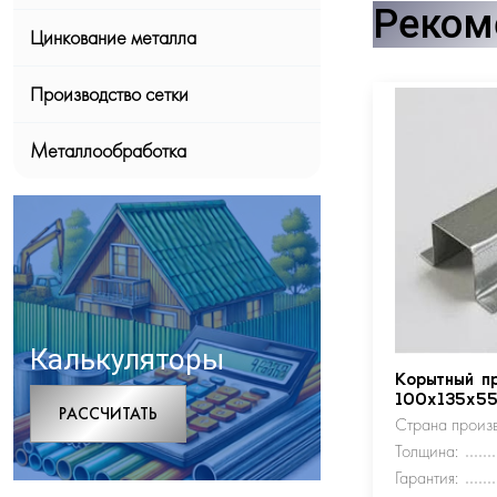
Реком
Цинкование металла
Производство сетки
Металлообработка
Калькуляторы
Корытный п
100х135х5
РАCСЧИТАТЬ
Страна произв
Толщина:
Гарантия: