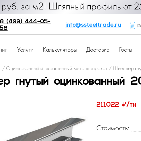
 руб. за м2! Шляпный профиль от 25
8 (499) 444-05-
info@ssteeltrade.ru
Ра
58
нии
Услуги
Калькуляторы
Доставка
Госты
г
Оцинкованный и окрашенный металлопрокат
Швеллер гну
/
/
р гнутый оцинкованный 
₽
211022
/тн
Стоимость: