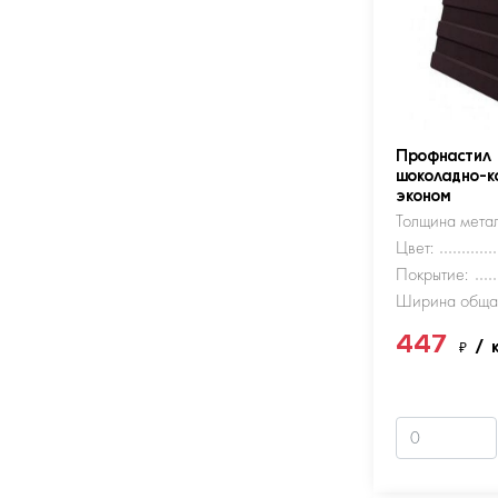
Профнастил
шоколадно-к
эконом
Толщина метал
Цвет:
Покрытие:
Ширина обща
447
₽
/ 