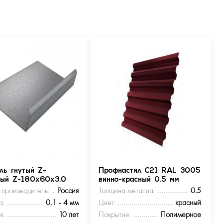
ль гнутый Z-
Профнастил С21 RAL 3005
ный Z-180х60х3.0
винно-красный 0.5 мм
 производитель:
Россия
Толщина металла:
0.5
а:
0,1 - 4 мм
Цвет:
красный
я:
10 лет
Покрытие:
Полимерное