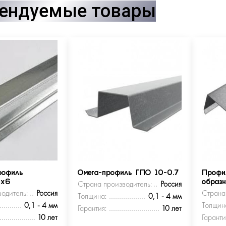
ендуемые товары
рофиль
Омега-профиль ГПО 10-0.7
Профи
5х6
Страна производитель:
Россия
образ
одитель:
Россия
Страна
Толщина:
0,1 - 4 мм
0,1 - 4 мм
Толщин
Гарантия:
10 лет
10 лет
Гаранти