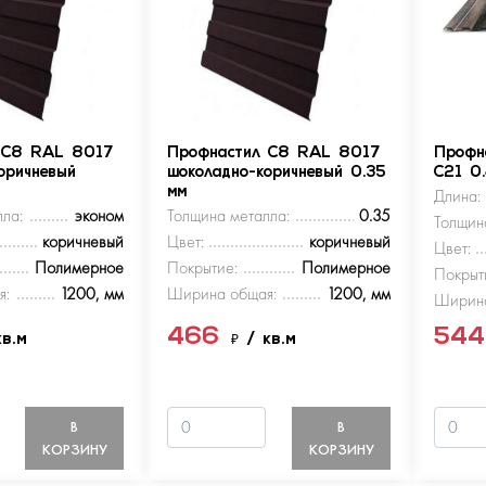
 С8 RAL 8017
Профнастил С8 RAL 8017
Профн
оричневый
шоколадно-коричневый 0.35
С21 0
мм
Длина:
ла:
эконом
Толщина металла:
0.35
Толщин
коричневый
Цвет:
коричневый
Цвет:
Полимерное
Покрытие:
Полимерное
Покрыт
я:
1200, мм
Ширина общая:
1200, мм
Ширина
466
54
кв.м
₽
/ кв.м
В
В
КОРЗИНУ
КОРЗИНУ