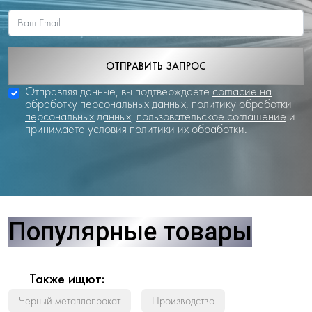
ОТПРАВИТЬ ЗАПРОС
Отправляя данные, вы подтверждаете
согласие на
обработку персональных данных
,
политику обработки
персональных данных
,
пользовательское соглашение
и
принимаете условия политики их обработки.
Популярные товары
Также ищют:
Черный металлопрокат
Производство