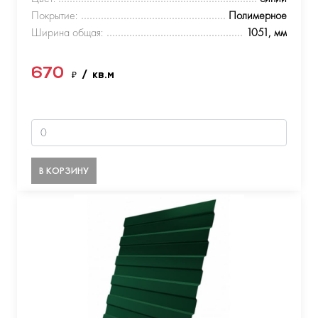
Покрытие:
Полимерное
Ширина общая:
1051, мм
670
₽
/ кв.м
В КОРЗИНУ