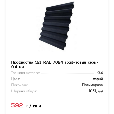
Профнастил С21 RAL 7024 графитовый серый
0.4 мм
Толщина металла:
0.4
Цвет:
серый
Покрытие:
Полимерное
Ширина общая:
1051, мм
592
₽
/ кв.м