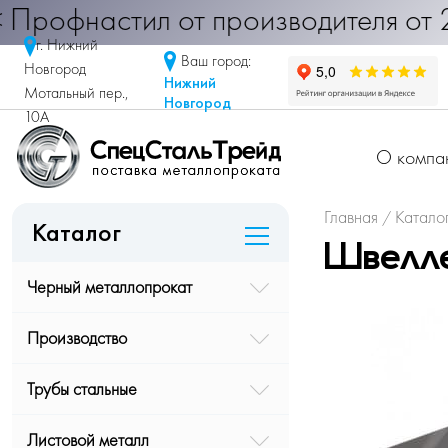
фнастил от производителя от 290 р
г. Нижний
Ваш город:
Новгород
Нижний
Мотальный пер.,
Новгород
10А
О компа
Главная
Катало
/
Каталог
Швелле
Черный металлопрокат
Производство
Трубы стальные
Листовой металл