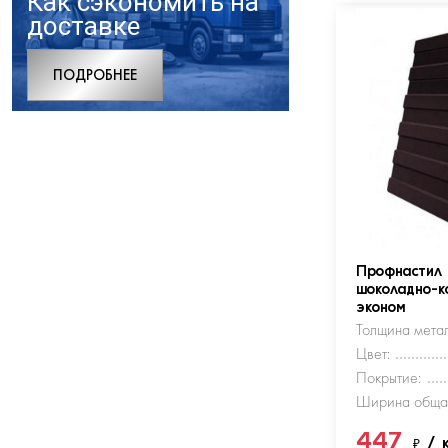
Как сэкономить на
доставке
ПОДРОБНЕЕ
Профнастил
шоколадно-к
эконом
Толщина метал
Цвет:
Покрытие:
Ширина обща
447
₽
/ 