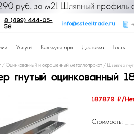
уб. за м2! Шляпный профиль от 25 р
8 (499) 444-05-
info@ssteeltrade.ru
Ра
58
нии
Услуги
Калькуляторы
Доставка
Госты
г
Оцинкованный и окрашенный металлопрокат
/
/
Швеллер гнут
р гнутый оцинкованный 
₽
187879
/Не
Стоимость: