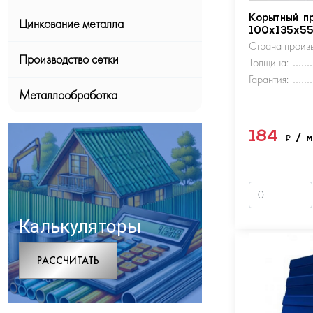
Корытный п
Цинкование металла
100х135х5
Страна произв
Производство сетки
Толщина:
Гарантия:
Металлообработка
184
₽
/ 
Калькуляторы
РАCСЧИТАТЬ