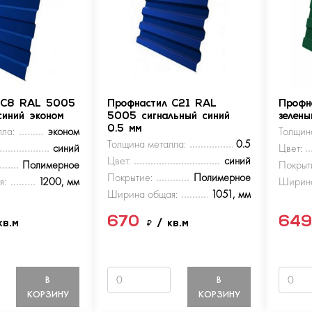
 С8 RAL 5005
Профнастил С21 RAL
Профн
синий эконом
5005 сигнальный синий
зелен
ла:
эконом
0.5 мм
Толщин
Толщина металла:
0.5
синий
Цвет:
Цвет:
синий
Полимерное
Покрыт
Покрытие:
Полимерное
я:
1200, мм
Ширина
Ширина общая:
1051, мм
670
64
кв.м
₽
/ кв.м
В
В
КОРЗИНУ
КОРЗИНУ