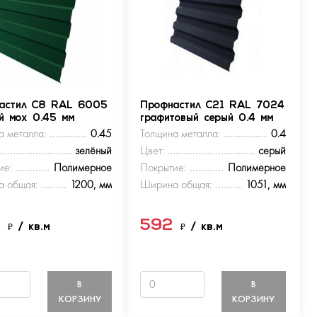
астил С8 RAL 6005
Профнастил С21 RAL 7024
ый мох 0.45 мм
графитовый серый 0.4 мм
а металла:
0.45
Толщина металла:
0.4
зелёный
Цвет:
серый
ие:
Полимерное
Покрытие:
Полимерное
 общая:
1200, мм
Ширина общая:
1051, мм
9
592
₽
/ кв.м
₽
/ кв.м
В
В
КОРЗИНУ
КОРЗИНУ