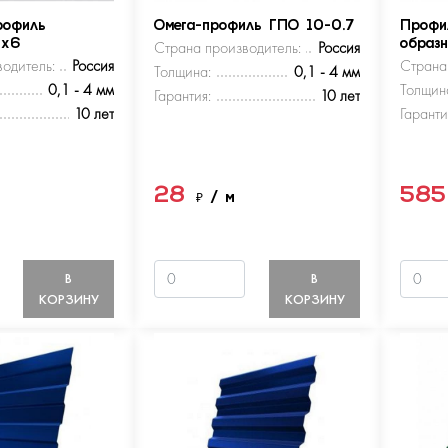
рофиль
Омега-профиль ГПО 10-0.7
Профи
5х6
Страна производитель:
Россия
образ
одитель:
Россия
Страна
Толщина:
0,1 - 4 мм
0,1 - 4 мм
Толщин
Гарантия:
10 лет
10 лет
Гаранти
28
58
м
₽
/ м
В
В
КОРЗИНУ
КОРЗИНУ