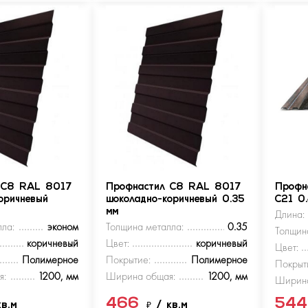
 С8 RAL 8017
Профнастил С8 RAL 8017
Профн
оричневый
шоколадно-коричневый 0.35
С21 0
мм
Длина:
ла:
эконом
Толщина металла:
0.35
Толщин
коричневый
Цвет:
коричневый
Цвет:
Полимерное
Покрытие:
Полимерное
Покрыт
я:
1200, мм
Ширина общая:
1200, мм
Ширина
466
54
кв.м
₽
/ кв.м