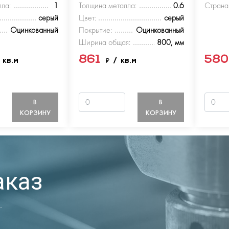
ла:
1
Толщина металла:
0.6
Страна
серый
Цвет:
серый
Оцинкованный
Покрытие:
Оцинкованный
Ширина общая:
800, мм
861
58
 кв.м
₽
/ кв.м
В
В
КОРЗИНУ
КОРЗИНУ
аказ
.