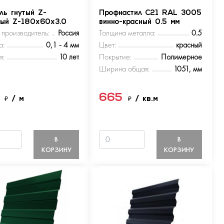
ль гнутый Z-
Профнастил С21 RAL 3005
ный Z-180х60х3.0
винно-красный 0.5 мм
 производитель:
Россия
Толщина металла:
0.5
а:
0,1 - 4 мм
Цвет:
красный
я:
10 лет
Покрытие:
Полимерное
Ширина общая:
1051, мм
5
665
₽
/ м
₽
/ кв.м
В
В
КОРЗИНУ
КОРЗИНУ