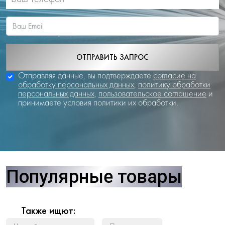
ОТПРАВИТЬ ЗАПРОС
Отправляя данные, вы подтверждаете
согласие на
обработку персональных данных
,
политику обработки
персональных данных
,
пользовательское соглашение
и
принимаете условия политики их обработки.
Популярные товары
Также ищют: