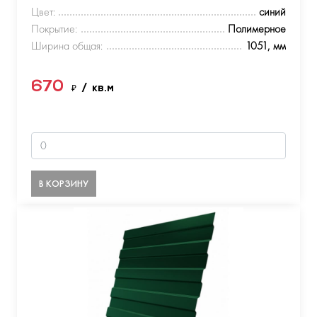
Цвет:
синий
Покрытие:
Полимерное
Ширина общая:
1051, мм
670
₽
/ кв.м
В КОРЗИНУ