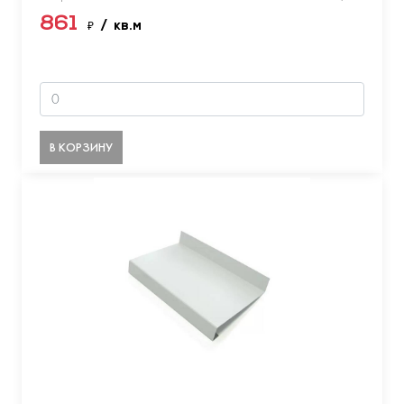
861
₽
/ кв.м
В КОРЗИНУ