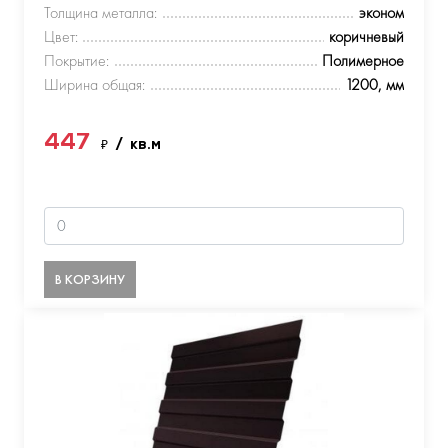
Толщина металла:
эконом
Цвет:
коричневый
Покрытие:
Полимерное
Ширина общая:
1200, мм
447
₽
/ кв.м
В КОРЗИНУ