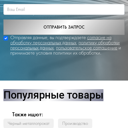
ОТПРАВИТЬ ЗАПРОС
Отправляя данные, вы подтверждаете
согласие на
обработку персональных данных
,
политику обработки
персональных данных
,
пользовательское соглашение
и
принимаете условия политики их обработки.
Популярные товары
Также ищют:
Черный металлопрокат
Производство