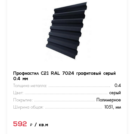
Профнастил С21 RAL 7024 графитовый серый
0.4 мм
Толщина металла:
0.4
Цвет:
серый
Покрытие:
Полимерное
Ширина общая:
1051, мм
592
₽
/ кв.м