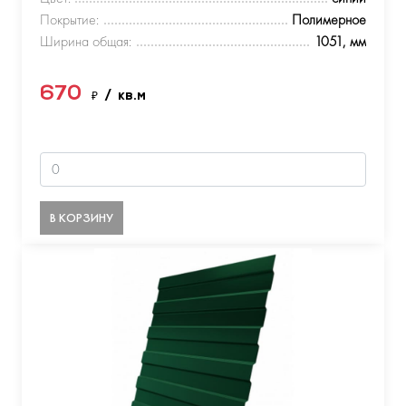
Покрытие:
Полимерное
Ширина общая:
1051, мм
670
₽
/ кв.м
В КОРЗИНУ