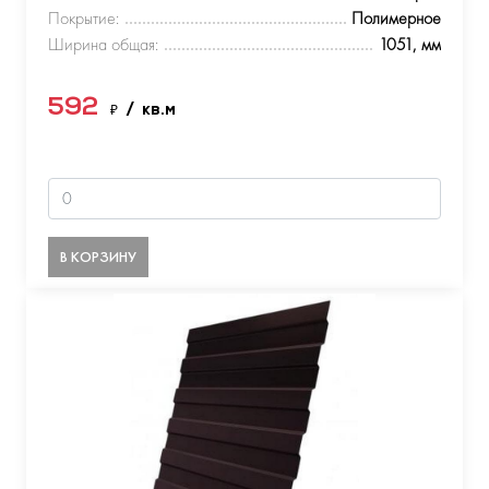
Покрытие:
Полимерное
Ширина общая:
1051, мм
592
₽
/ кв.м
В КОРЗИНУ