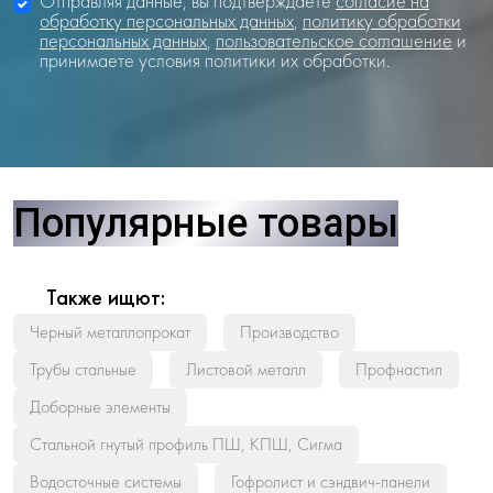
Отправляя данные, вы подтверждаете
согласие на
обработку персональных данных
,
политику обработки
персональных данных
,
пользовательское соглашение
и
принимаете условия политики их обработки.
Популярные товары
Также ищют:
Черный металлопрокат
Производство
Трубы стальные
Листовой металл
Профнастил
Доборные элементы
Стальной гнутый профиль ПШ, КПШ, Сигма
Водосточные системы
Гофролист и сэндвич-панели