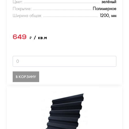
Цвет:
зелёный
Покрытие:
Полимерное
Ширина общая:
1200, мм
649
₽
/ кв.м
В КОРЗИНУ