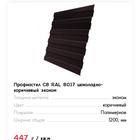
Профнастил С8 RAL 8017 шоколадно-
коричневый эконом
Толщина металла:
эконом
Цвет:
коричневый
Покрытие:
Полимерное
Ширина общая:
1200, мм
447
₽
/ кв.м