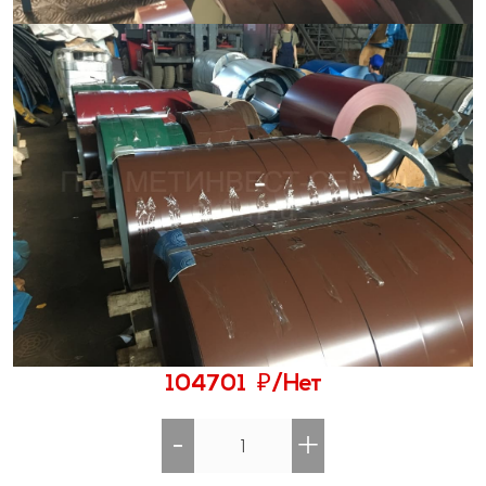
₽
104701
/Нет
-
+