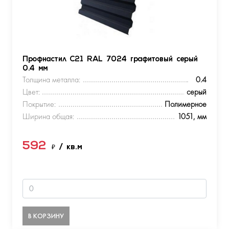
Профнастил С21 RAL 7024 графитовый серый
0.4 мм
Толщина металла:
0.4
Цвет:
серый
Покрытие:
Полимерное
Ширина общая:
1051, мм
592
₽
/ кв.м
В КОРЗИНУ