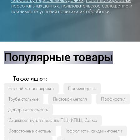
персональных данных
,
пользовательское соглашение
и
принимаете условия политики их обработки.
Популярные товары
Также ищют:
Черный металлопрокат
Производство
Трубы стальные
Листовой металл
Профнастил
Доборные элементы
Стальной гнутый профиль ПШ, КПШ, Сигма
Водосточные системы
Гофролист и сэндвич-панели