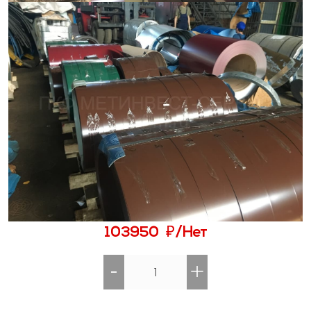
₽
103950
/Нет
-
+