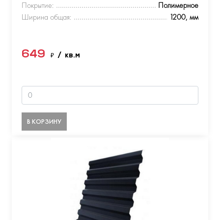
Покрытие:
Полимерное
Ширина общая:
1200, мм
649
₽
/ кв.м
В КОРЗИНУ