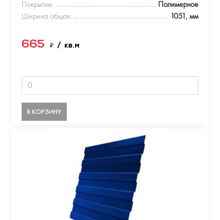
Покрытие:
Полимерное
Ширина общая:
1051, мм
665
₽
/ кв.м
В КОРЗИНУ