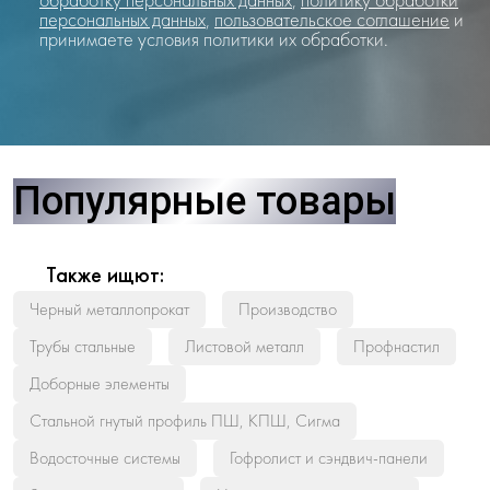
персональных данных
,
пользовательское соглашение
и
принимаете условия политики их обработки.
Популярные товары
Также ищют:
Черный металлопрокат
Производство
Трубы стальные
Листовой металл
Профнастил
Доборные элементы
Стальной гнутый профиль ПШ, КПШ, Сигма
Водосточные системы
Гофролист и сэндвич-панели