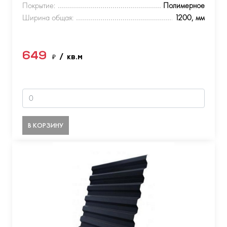
Покрытие:
Полимерное
Ширина общая:
1200, мм
649
₽
/ кв.м
В КОРЗИНУ