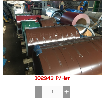
₽
102943
/Нет
-
+