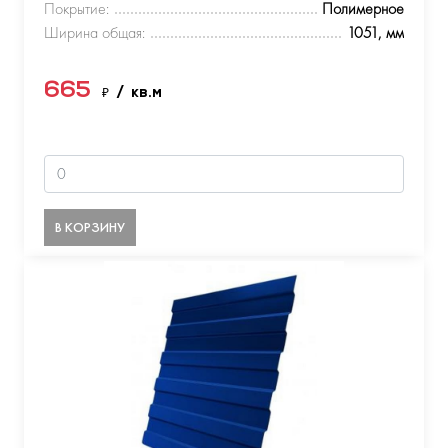
Покрытие:
Полимерное
Ширина общая:
1051, мм
665
₽
/ кв.м
В КОРЗИНУ