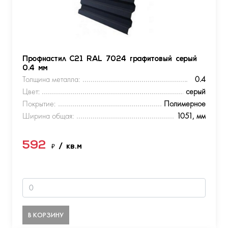
Профнастил С21 RAL 7024 графитовый серый
0.4 мм
Толщина металла:
0.4
Цвет:
серый
Покрытие:
Полимерное
Ширина общая:
1051, мм
592
₽
/ кв.м
В КОРЗИНУ