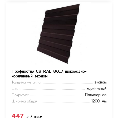
Профнастил С8 RAL 8017 шоколадно-
коричневый эконом
Толщина металла:
эконом
Цвет:
коричневый
Покрытие:
Полимерное
Ширина общая:
1200, мм
447
₽
/ кв.м