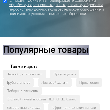
Отправляя данные, вы подтверждаете
согласие на
обработку персональных данных
,
политику обработки
персональных данных
,
пользовательское соглашение
и
принимаете условия политики их обработки.
Популярные товары
Также ищют:
Черный металлопрокат
Производство
Трубы стальные
Листовой металл
Профнастил
Доборные элементы
Стальной гнутый профиль ПШ, КПШ, Сигма
Водосточные системы
Гофролист и сэндвич-панели