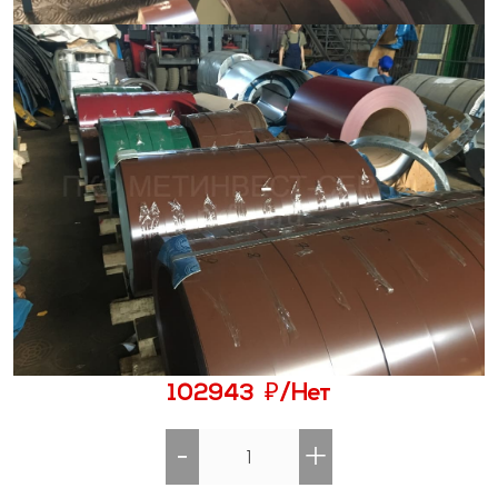
₽
102943
/Нет
-
+