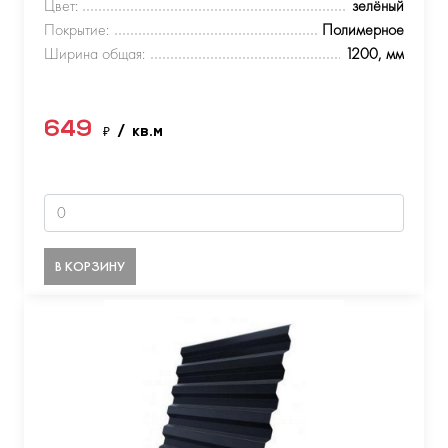
Цвет:
зелёный
Покрытие:
Полимерное
Ширина общая:
1200, мм
649
₽
/ кв.м
В КОРЗИНУ