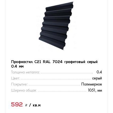
Профнастил С21 RAL 7024 графитовый серый
0.4 мм
Толщина металла:
0.4
Цвет:
серый
Покрытие:
Полимерное
Ширина общая:
1051, мм
592
₽
/ кв.м