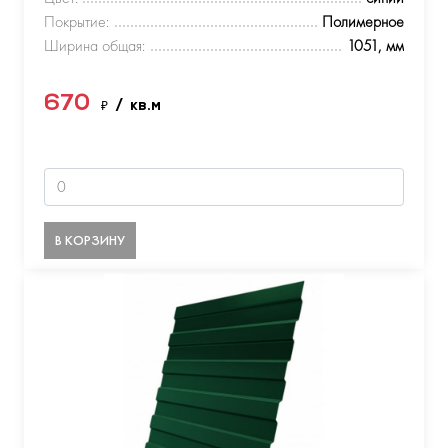
Покрытие:
Полимерное
Ширина общая:
1051, мм
670
₽
/ кв.м
В КОРЗИНУ