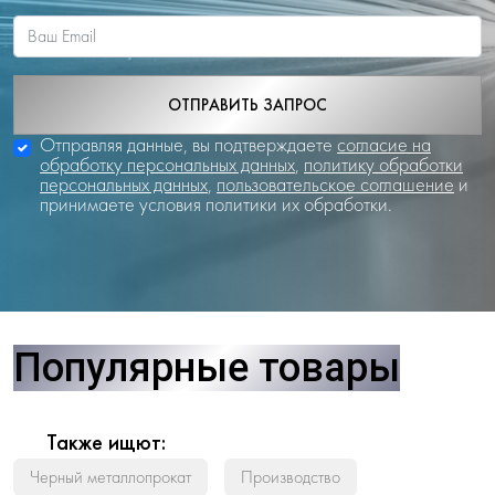
ОТПРАВИТЬ ЗАПРОС
Отправляя данные, вы подтверждаете
согласие на
обработку персональных данных
,
политику обработки
персональных данных
,
пользовательское соглашение
и
принимаете условия политики их обработки.
Популярные товары
Также ищют:
Черный металлопрокат
Производство