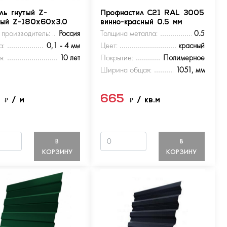
ль гнутый Z-
Профнастил С21 RAL 3005
ный Z-180х60х3.0
винно-красный 0.5 мм
 производитель:
Россия
Толщина металла:
0.5
а:
0,1 - 4 мм
Цвет:
красный
я:
10 лет
Покрытие:
Полимерное
Ширина общая:
1051, мм
5
665
₽
/ м
₽
/ кв.м
В
В
КОРЗИНУ
КОРЗИНУ