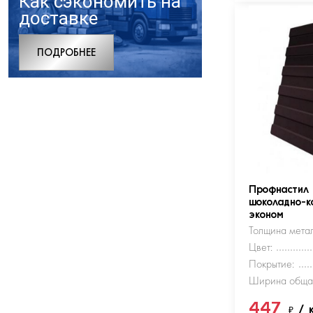
Как сэкономить на
доставке
ПОДРОБНЕЕ
Профнастил
шоколадно-к
эконом
Толщина метал
Цвет:
Покрытие:
Ширина обща
447
₽
/ 