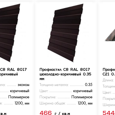
 С8 RAL 8017
Профнастил С8 RAL 8017
Профн
оричневый
шоколадно-коричневый 0.35
С21 0
мм
Длина:
ла:
эконом
Толщина металла:
0.35
Толщин
коричневый
Цвет:
коричневый
Цвет:
Полимерное
Покрытие:
Полимерное
Покрыт
я:
1200, мм
Ширина общая:
1200, мм
Ширина
466
54
кв.м
₽
/ кв.м