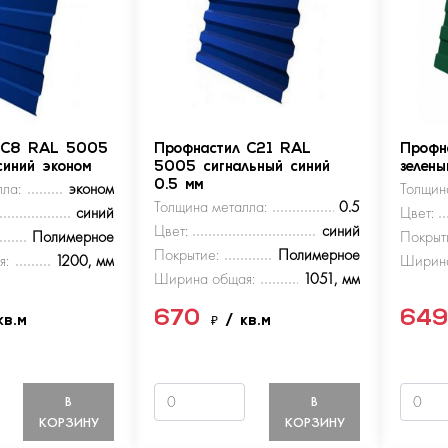
 С8 RAL 5005
Профнастил С21 RAL
Профн
синий эконом
5005 сигнальный синий
зелен
ла:
эконом
0.5 мм
Толщин
Толщина металла:
0.5
синий
Цвет:
Цвет:
синий
Полимерное
Покрыт
Покрытие:
Полимерное
я:
1200, мм
Ширина
Ширина общая:
1051, мм
670
64
кв.м
₽
/ кв.м
В
В
КОРЗИНУ
КОРЗИНУ