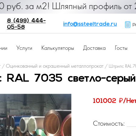
руб. за м2! Шляпный профиль от 25 
8 (499) 444-
info@ssteeltrade.ru
Ра
05-58
нии
Услуги
Калькуляторы
Доставка
Госты
г
Оцинкованный и окрашенный металлопрокат
/
/
Штрипс RAL 7
 RAL 7035 светло-серый
₽
101002
/Не
Стоимость: