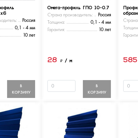
рофиль
Омега-профиль ГПО 10-0.7
Профи
5х6
Страна производитель:
Россия
образ
одитель:
Россия
Страна
Толщина:
0,1 - 4 мм
0,1 - 4 мм
Толщин
Гарантия:
10 лет
10 лет
Гаранти
28
58
м
₽
/ м
В
В
КОРЗИНУ
КОРЗИНУ