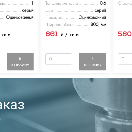
ла:
1
Толщина металла:
0.6
Страна
серый
Цвет:
серый
Оцинкованный
Покрытие:
Оцинкованный
Ширина общая:
800, мм
861
58
 кв.м
₽
/ кв.м
В
В
КОРЗИНУ
КОРЗИНУ
аказ
.