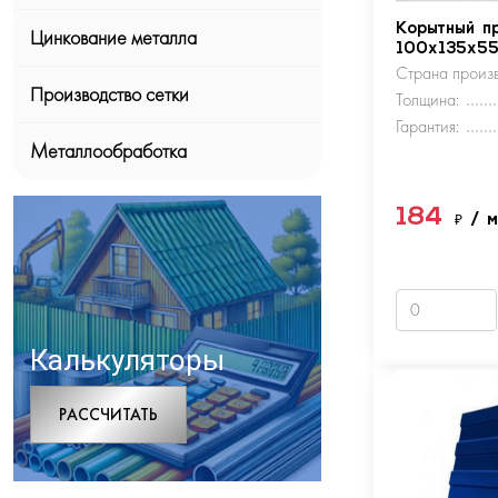
Корытный п
Цинкование металла
100х135х5
Страна произв
Производство сетки
Толщина:
Гарантия:
Металлообработка
184
₽
/ 
Калькуляторы
РАCСЧИТАТЬ