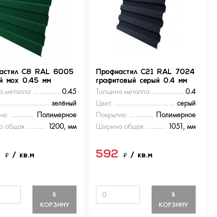
астил С8 RAL 6005
Профнастил С21 RAL 7024
ый мох 0.45 мм
графитовый серый 0.4 мм
а металла:
0.45
Толщина металла:
0.4
зелёный
Цвет:
серый
ие:
Полимерное
Покрытие:
Полимерное
 общая:
1200, мм
Ширина общая:
1051, мм
9
592
₽
/ кв.м
₽
/ кв.м
В
В
КОРЗИНУ
КОРЗИНУ