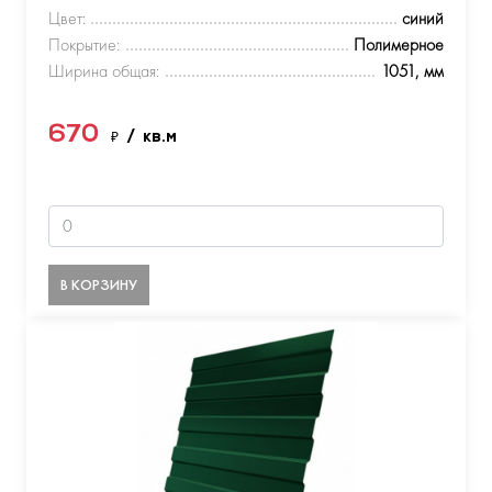
Цвет:
синий
Покрытие:
Полимерное
Ширина общая:
1051, мм
670
₽
/ кв.м
В КОРЗИНУ