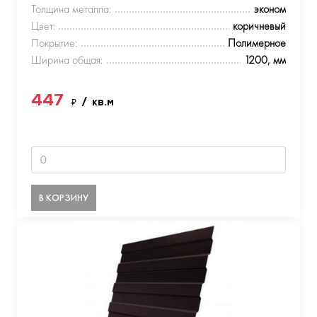
Толщина металла:
эконом
Цвет:
коричневый
Покрытие:
Полимерное
Ширина общая:
1200, мм
447
₽
/ кв.м
В КОРЗИНУ