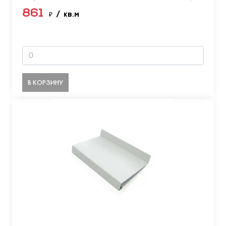
861
₽
/ кв.м
В КОРЗИНУ