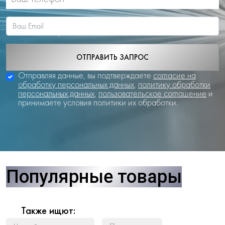
ОТПРАВИТЬ ЗАПРОС
Отправляя данные, вы подтверждаете
согласие на
обработку персональных данных
,
политику обработки
персональных данных
,
пользовательское соглашение
и
принимаете условия политики их обработки.
Популярные товары
Также ищют: