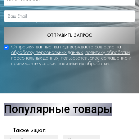
ОТПРАВИТЬ ЗАПРОС
Отправляя данные, вы подтверждаете
согласие на
обработку персональных данных
,
политику обработки
персональных данных
,
пользовательское соглашение
и
принимаете условия политики их обработки.
Популярные товары
Также ищют: