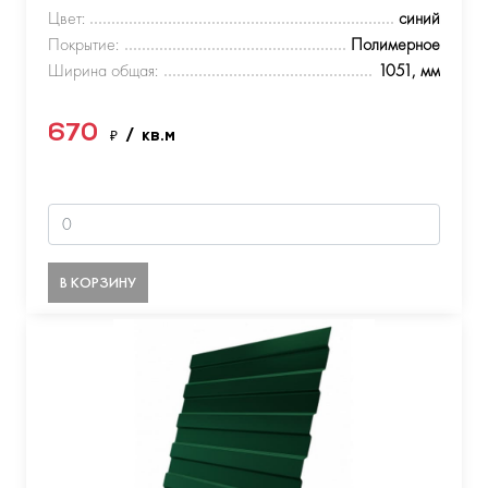
Цвет:
синий
Покрытие:
Полимерное
Ширина общая:
1051, мм
670
₽
/ кв.м
В КОРЗИНУ