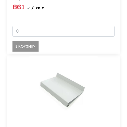
861
₽
/ кв.м
В КОРЗИНУ