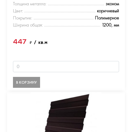
Толщина металла:
эконом
Цвет:
коричневый
Покрытие:
Полимерное
Ширина общая:
1200, мм
447
₽
/ кв.м
В КОРЗИНУ