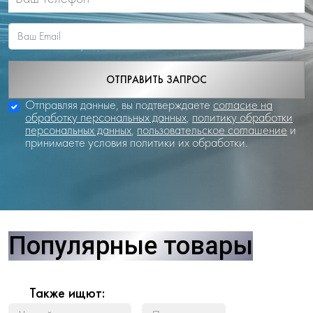
ОТПРАВИТЬ ЗАПРОС
Отправляя данные, вы подтверждаете
согласие на
обработку персональных данных
,
политику обработки
персональных данных
,
пользовательское соглашение
и
принимаете условия политики их обработки.
Популярные товары
Также ищют: