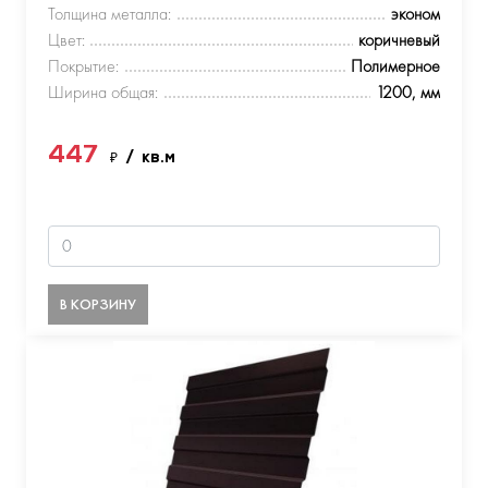
Толщина металла:
эконом
Цвет:
коричневый
Покрытие:
Полимерное
Ширина общая:
1200, мм
447
₽
/ кв.м
В КОРЗИНУ