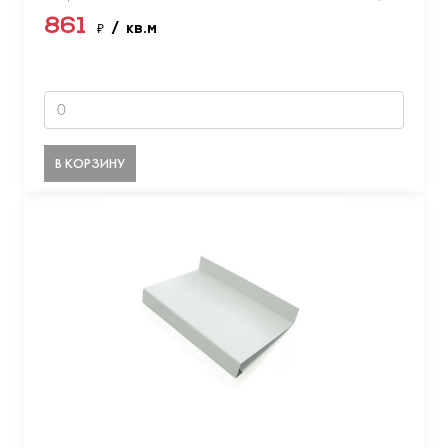
861
₽
/ кв.м
В КОРЗИНУ