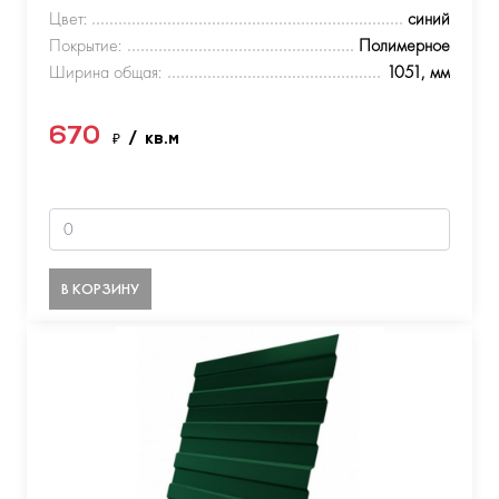
Цвет:
синий
Покрытие:
Полимерное
Ширина общая:
1051, мм
670
₽
/ кв.м
В КОРЗИНУ