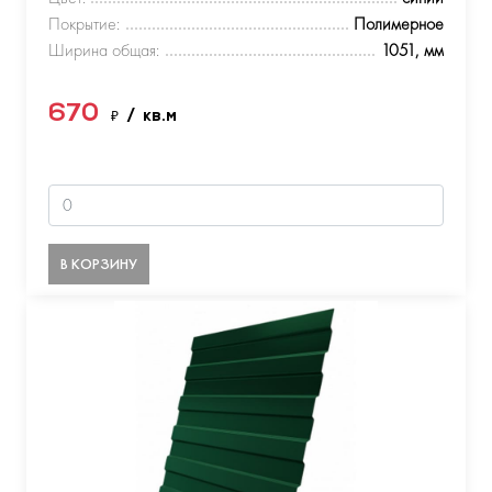
Покрытие:
Полимерное
Ширина общая:
1051, мм
670
₽
/ кв.м
В КОРЗИНУ