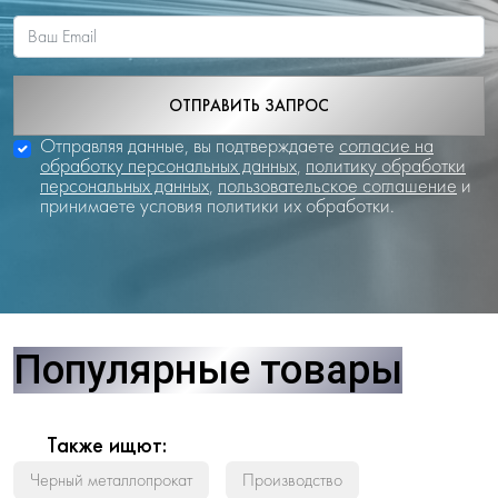
ОТПРАВИТЬ ЗАПРОС
Отправляя данные, вы подтверждаете
согласие на
обработку персональных данных
,
политику обработки
персональных данных
,
пользовательское соглашение
и
принимаете условия политики их обработки.
Популярные товары
Также ищют:
Черный металлопрокат
Производство