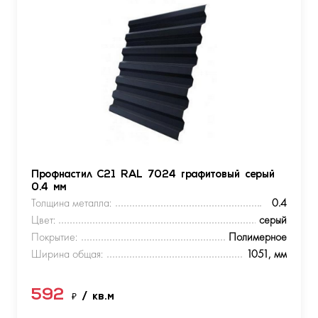
Профнастил С21 RAL 7024 графитовый серый
0.4 мм
Толщина металла:
0.4
Цвет:
серый
Покрытие:
Полимерное
Ширина общая:
1051, мм
592
₽
/ кв.м