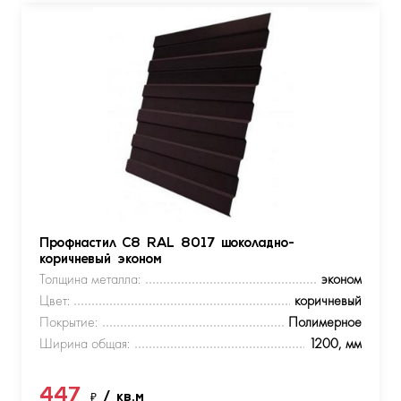
Профнастил С8 RAL 8017 шоколадно-
коричневый эконом
Толщина металла:
эконом
Цвет:
коричневый
Покрытие:
Полимерное
Ширина общая:
1200, мм
447
₽
/ кв.м