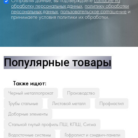
Отправляя данные, вы подтверждаете
согласие на
обработку персональных данных
,
политику обработки
персональных данных
,
пользовательское соглашение
и
принимаете условия политики их обработки.
Популярные товары
Также ищют:
Черный металлопрокат
Производство
Трубы стальные
Листовой металл
Профнастил
Доборные элементы
Стальной гнутый профиль ПШ, КПШ, Сигма
Водосточные системы
Гофролист и сэндвич-панели