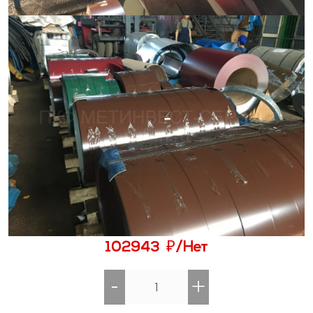
₽
102943
/Нет
-
+