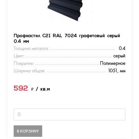
Профнастил С21 RAL 7024 графитовый серый
0.4 мм
Толщина металла:
0.4
Цвет:
серый
Покрытие:
Полимерное
Ширина общая:
1051, мм
592
₽
/ кв.м
В КОРЗИНУ