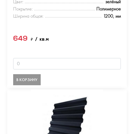
Цвет:
зелёный
Покрытие:
Полимерное
Ширина общая:
1200, мм
649
₽
/ кв.м
В КОРЗИНУ