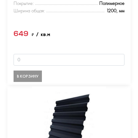
Покрытие:
Полимерное
Ширина общая:
1200, мм
649
₽
/ кв.м
В КОРЗИНУ