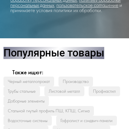
персональных данных
,
пользовательское соглашение
и
принимаете условия политики их обработки.
Популярные товары
Также ищют:
Черный металлопрокат
Производство
Трубы стальные
Листовой металл
Профнастил
Доборные элементы
Стальной гнутый профиль ПШ, КПШ, Сигма
Водосточные системы
Гофролист и сэндвич-панели