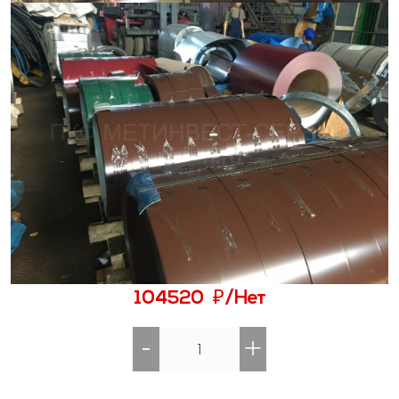
₽
104520
/Нет
-
+