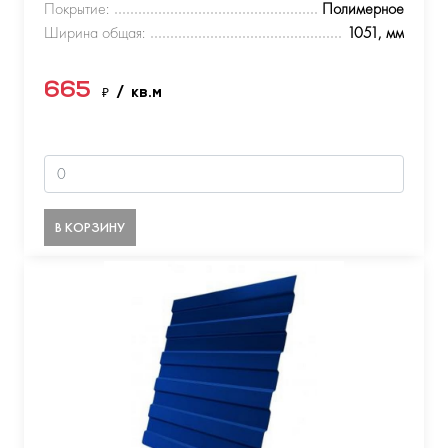
Покрытие:
Полимерное
Ширина общая:
1051, мм
665
₽
/ кв.м
В КОРЗИНУ