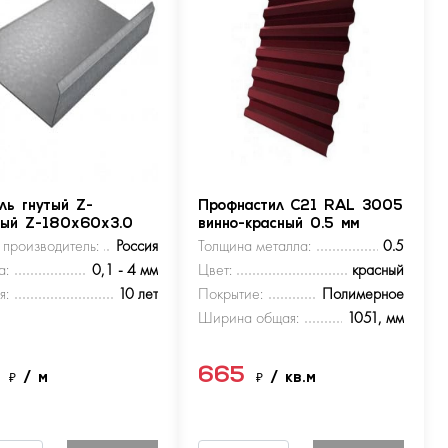
ль гнутый Z-
Профнастил С21 RAL 3005
ный Z-180х60х3.0
винно-красный 0.5 мм
 производитель:
Россия
Толщина металла:
0.5
а:
0,1 - 4 мм
Цвет:
красный
я:
10 лет
Покрытие:
Полимерное
Ширина общая:
1051, мм
5
665
₽
/ м
₽
/ кв.м