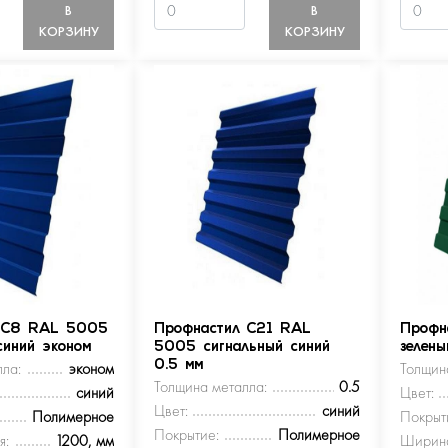
В
В
КОРЗИНУ
КОРЗИНУ
 С8 RAL 5005
Профнастил С21 RAL
Профн
синий эконом
5005 сигнальный синий
зелен
ла:
эконом
0.5 мм
Толщин
Толщина металла:
0.5
синий
Цвет:
Цвет:
синий
Полимерное
Покрыт
Покрытие:
Полимерное
я:
1200, мм
Ширина