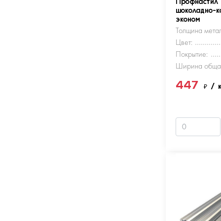
Профнастил
шоколадно-к
эконом
Толщина метал
Цвет:
Покрытие:
Ширина обща
447
₽
/ 