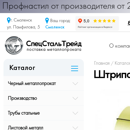
настил от производителя от 290 ру
г. Смоленск
Ваш город:
Смоленск
ул. Памфилова, 5
О компа
Главная
Катало
/
Каталог
Штрипс
Черный металлопрокат
Производство
Трубы стальные
Листовой металл