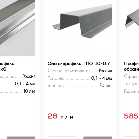
рофиль
Омега-профиль ГПО 10-0.7
Профи
5х6
Страна производитель:
Россия
образ
одитель:
Россия
Страна
Толщина:
0,1 - 4 мм
0,1 - 4 мм
Толщин
Гарантия:
10 лет
10 лет
Гаранти
28
58
м
₽
/ м