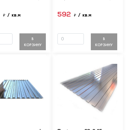
9
592
₽
/ кв.м
₽
/ кв.м
В
В
КОРЗИНУ
КОРЗИНУ