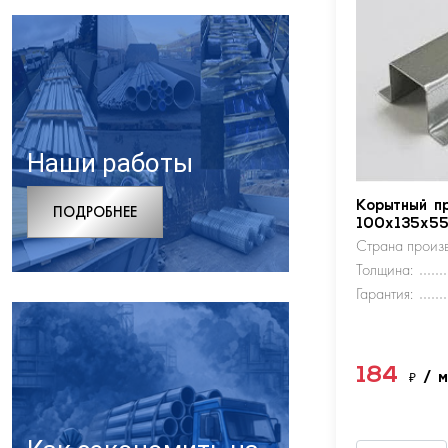
Наши работы
Корытный п
ПОДРОБНЕЕ
100х135х5
Страна произв
Толщина:
Гарантия:
184
₽
/ 