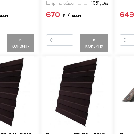
Ширина общая:
1051, мм
670
64
кв.м
₽
/ кв.м
В
В
КОРЗИНУ
КОРЗИНУ