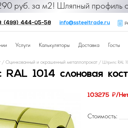
б. за м2! Шляпный профиль от 25 ру
8 (499) 444-05-58
info@ssteeltrade.ru
Ра
нии
Услуги
Калькуляторы
Доставка
Госты
г
Оцинкованный и окрашенный металлопрокат
/
/
Штрипс RAL 10
 RAL 1014 слоновая кост
₽
103275
/Не
Стоимость: