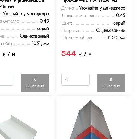
астил оцинкованный
Профнастил С8 0.45 мм
.45 мм
Длина:
Уточняйте у менеджера
Уточняйте у менеджера
Толщина металла:
0.45
а металла:
0.45
Цвет:
серый
серый
Покрытие:
Оцинкованный
ие:
Оцинкованный
Ширина общая:
1200, мм
 общая:
1051, мм
4
544
₽
/ м
₽
/ м
В
В
КОРЗИНУ
КОРЗИНУ