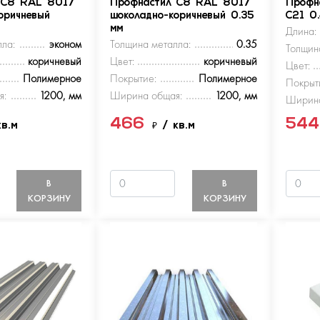
 С8 RAL 8017
Профнастил С8 RAL 8017
Профн
оричневый
шоколадно-коричневый 0.35
С21 0
мм
Длина:
ла:
эконом
Толщина металла:
0.35
Толщин
коричневый
Цвет:
коричневый
Цвет:
Полимерное
Покрытие:
Полимерное
Покрыт
я:
1200, мм
Ширина общая:
1200, мм
Ширина
466
54
кв.м
₽
/ кв.м
В
В
КОРЗИНУ
КОРЗИНУ