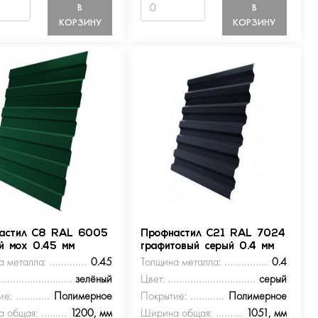
В
В
КОРЗИНУ
КОРЗИНУ
астил С8 RAL 6005
Профнастил С21 RAL 7024
ый мох 0.45 мм
графитовый серый 0.4 мм
а металла:
0.45
Толщина металла:
0.4
зелёный
Цвет:
серый
ие:
Полимерное
Покрытие:
Полимерное
 общая:
1200, мм
Ширина общая:
1051, мм