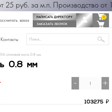
б. за м.п. Производство от 1 дня!
НАПИСАТЬ ДИРЕКТОРУ
0
0
ссчитать заказ
ЗАКАЗАТЬ ЗВОНОК
Контакты
14 слоновая кость 0.8 мм
ь 0.8 мм
-
+
т
₽
103275