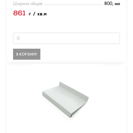
Ширина общая:
800, мм
861
₽
/ кв.м
В КОРЗИНУ