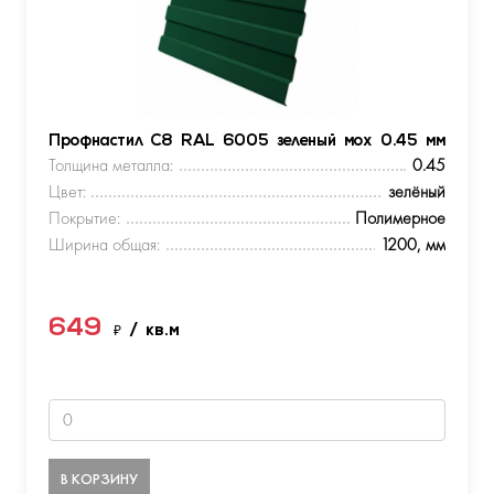
Профнастил С8 RAL 6005 зеленый мох 0.45 мм
Толщина металла:
0.45
Цвет:
зелёный
Покрытие:
Полимерное
Ширина общая:
1200, мм
649
₽
/ кв.м
В КОРЗИНУ