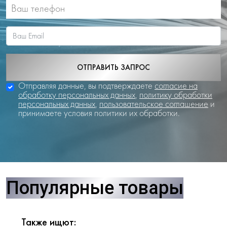
ОТПРАВИТЬ ЗАПРОС
Отправляя данные, вы подтверждаете
согласие на
обработку персональных данных
,
политику обработки
персональных данных
,
пользовательское соглашение
и
принимаете условия политики их обработки.
Популярные товары
Также ищют: