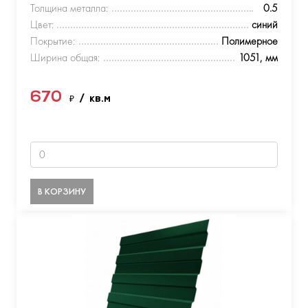
Толщина металла:
0.5
Цвет:
синий
Покрытие:
Полимерное
Ширина общая:
1051, мм
670
₽
/ кв.м
В КОРЗИНУ