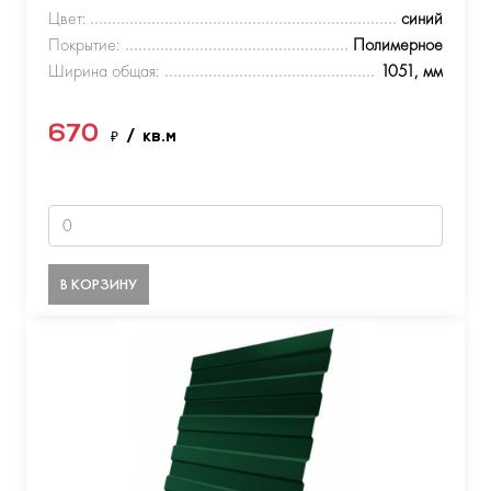
Цвет:
синий
Покрытие:
Полимерное
Ширина общая:
1051, мм
670
₽
/ кв.м
В КОРЗИНУ