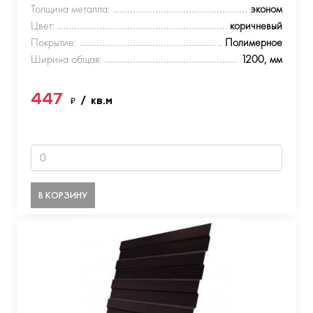
Толщина металла:
эконом
Цвет:
коричневый
Покрытие:
Полимерное
Ширина общая:
1200, мм
447
₽
/ кв.м
В КОРЗИНУ