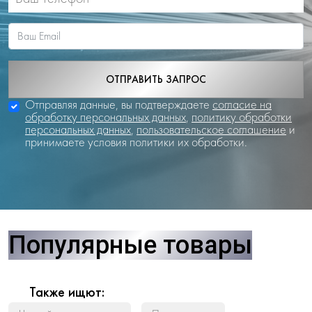
ОТПРАВИТЬ ЗАПРОС
Отправляя данные, вы подтверждаете
согласие на
обработку персональных данных
,
политику обработки
персональных данных
,
пользовательское соглашение
и
принимаете условия политики их обработки.
Популярные товары
Также ищют: