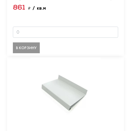
861
₽
/ кв.м
В КОРЗИНУ