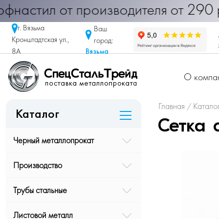
Профнастил от производителя от 290
г. Вязьма
Ваш
Кронштадтская ул.,
город:
Вязьма
8А
О компа
Главная
Катало
/
Каталог
Сетка 
Черный металлопрокат
Производство
Трубы стальные
Листовой металл