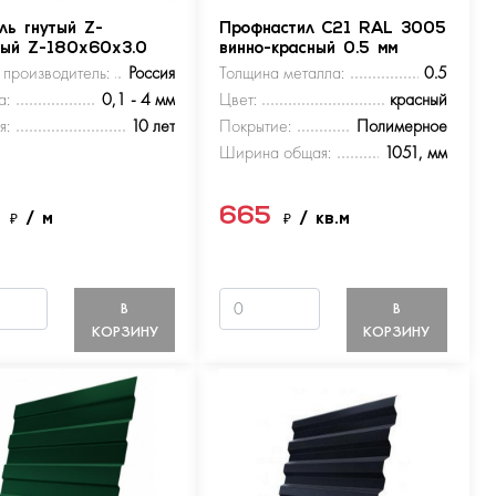
ль гнутый Z-
Профнастил С21 RAL 3005
ный Z-180х60х3.0
винно-красный 0.5 мм
 производитель:
Россия
Толщина металла:
0.5
а:
0,1 - 4 мм
Цвет:
красный
я:
10 лет
Покрытие:
Полимерное
Ширина общая:
1051, мм
5
665
₽
/ м
₽
/ кв.м
В
В
КОРЗИНУ
КОРЗИНУ