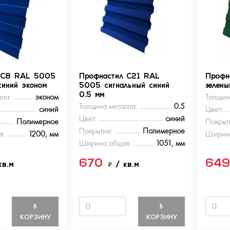
 С8 RAL 5005
Профнастил С21 RAL
Профн
синий эконом
5005 сигнальный синий
зелен
ла:
эконом
0.5 мм
Толщин
Толщина металла:
0.5
синий
Цвет:
Цвет:
синий
Полимерное
Покрыт
Покрытие:
Полимерное
я:
1200, мм
Ширина
Ширина общая:
1051, мм
670
64
кв.м
₽
/ кв.м
В
В
КОРЗИНУ
КОРЗИНУ