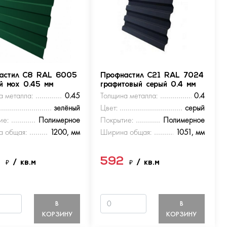
астил С8 RAL 6005
Профнастил С21 RAL 7024
ый мох 0.45 мм
графитовый серый 0.4 мм
а металла:
0.45
Толщина металла:
0.4
зелёный
Цвет:
серый
ие:
Полимерное
Покрытие:
Полимерное
 общая:
1200, мм
Ширина общая:
1051, мм
9
592
₽
/ кв.м
₽
/ кв.м
В
В
КОРЗИНУ
КОРЗИНУ