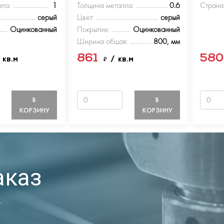
ла:
1
Толщина металла:
0.6
Страна
серый
Цвет:
серый
Оцинкованный
Покрытие:
Оцинкованный
Ширина общая:
800, мм
861
58
 кв.м
₽
/ кв.м
В
В
КОРЗИНУ
КОРЗИНУ
аказ
.