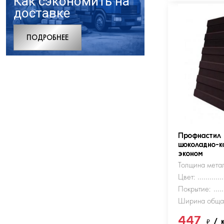
Как сэкономить на
доставке
ПОДРОБНЕЕ
Профнастил
шоколадно-к
эконом
Толщина метал
Цвет:
Покрытие:
Ширина обща
447
₽
/ 