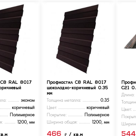
 С8 RAL 8017
Профнастил С8 RAL 8017
Профн
оричневый
шоколадно-коричневый 0.35
С21 0
мм
Длина:
ла:
эконом
Толщина металла:
0.35
Толщин
коричневый
Цвет:
коричневый
Цвет:
Полимерное
Покрытие:
Полимерное
Покрыт
я:
1200, мм
Ширина общая:
1200, мм
Ширина
466
54
кв.м
₽
/ кв.м