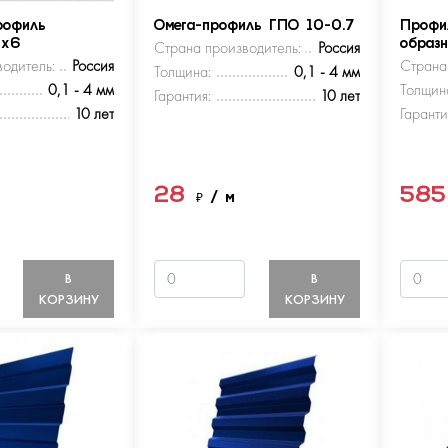
рофиль
Омега-профиль ГПО 10-0.7
Профи
5х6
Страна производитель:
Россия
образ
одитель:
Россия
Страна
Толщина:
0,1 - 4 мм
0,1 - 4 мм
Толщин
Гарантия:
10 лет
10 лет
Гаранти
28
58
м
₽
/ м
В
В
КОРЗИНУ
КОРЗИНУ