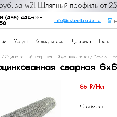
 руб. за м2! Шляпный профиль от 2
8 (499) 444-05-
info@ssteeltrade.ru
Ра
58
нии
Услуги
Калькуляторы
Доставка
Госты
г
Оцинкованный и окрашенный металлопрокат
/
/
Сетка оцинко
оцинкованная сварная 6х6
₽
85
/Нет
Стоимость: