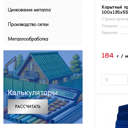
Корытный п
Цинкование металла
100х135х5
Страна произв
Производство сетки
Толщина:
Гарантия:
Металлообработка
184
₽
/ 
Калькуляторы
РАCСЧИТАТЬ