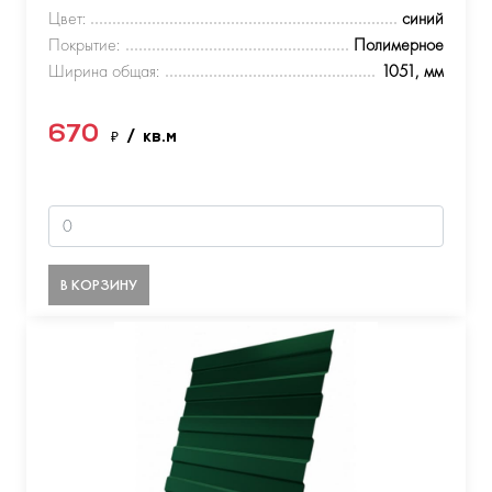
Цвет:
синий
Покрытие:
Полимерное
Ширина общая:
1051, мм
670
₽
/ кв.м
В КОРЗИНУ