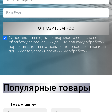
ОТПРАВИТЬ ЗАПРОС
Отправляя данные, вы подтверждаете
согласие на
обработку персональных данных
,
политику обработки
персональных данных
,
пользовательское соглашение
и
принимаете условия политики их обработки.
Популярные товары
Также ищют: