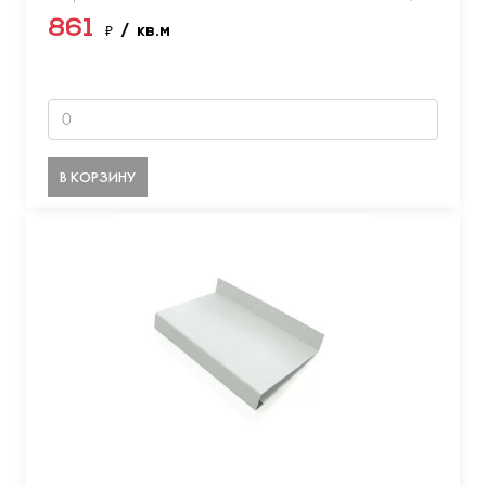
861
₽
/ кв.м
В КОРЗИНУ