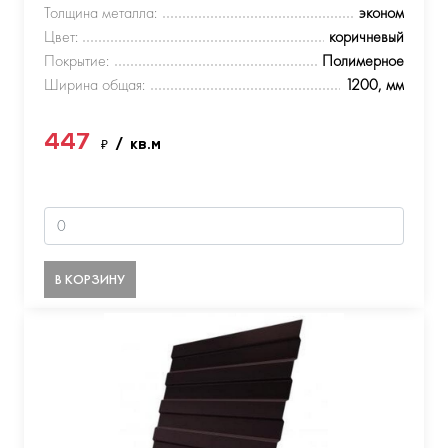
Толщина металла:
эконом
Цвет:
коричневый
Покрытие:
Полимерное
Ширина общая:
1200, мм
447
₽
/ кв.м
В КОРЗИНУ