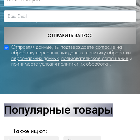
ОТПРАВИТЬ ЗАПРОС
Отправляя данные, вы подтверждаете
согласие на
обработку персональных данных
,
политику обработки
персональных данных
,
пользовательское соглашение
и
принимаете условия политики их обработки.
Популярные товары
Также ищют: