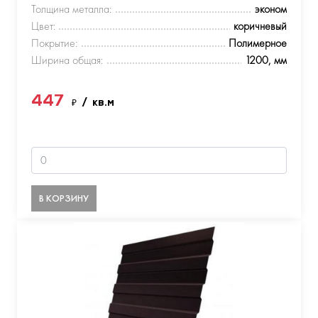
Толщина металла:
эконом
Цвет:
коричневый
Покрытие:
Полимерное
Ширина общая:
1200, мм
447
₽
/ кв.м
В КОРЗИНУ