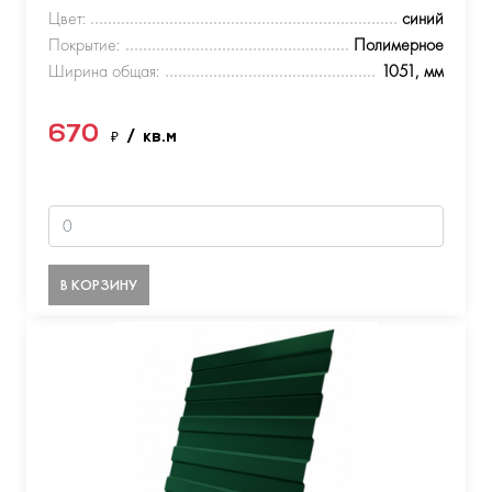
Цвет:
синий
Покрытие:
Полимерное
Ширина общая:
1051, мм
670
₽
/ кв.м
В КОРЗИНУ