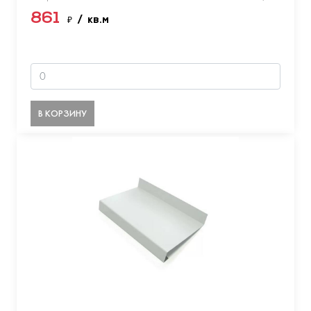
861
₽
/ кв.м
В КОРЗИНУ