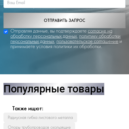
ОТПРАВИТЬ ЗАПРОС
Отправляя данные, вы подтверждаете
согласие на
обработку персональных данных
,
политику обработки
персональных данных
,
пользовательское соглашение
и
принимаете условия политики их обработки.
Популярные товары
Также ищют:
Радиусная гибка листового металла
Опоры трубопроводов скользящие