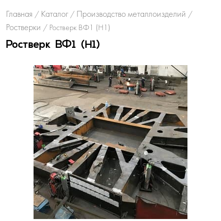
Главная
Каталог
Производство металлоизделий
/
/
/
Ростверки
/
Ростверк ВФ1 (H1)
Ростверк ВФ1 (H1)