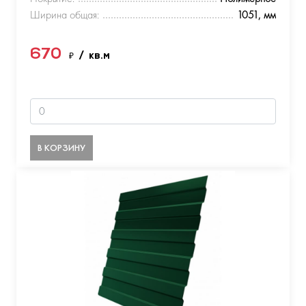
Ширина общая:
1051, мм
670
₽
/ кв.м
В КОРЗИНУ