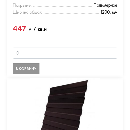
Покрытие:
Полимерное
Ширина общая:
1200, мм
447
₽
/ кв.м
В КОРЗИНУ