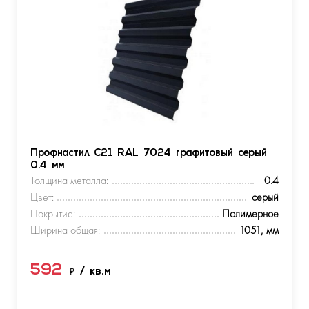
Профнастил С21 RAL 7024 графитовый серый
0.4 мм
Толщина металла:
0.4
Цвет:
серый
Покрытие:
Полимерное
Ширина общая:
1051, мм
592
₽
/ кв.м