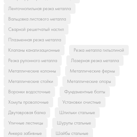
Ленточнопильная резка металла
Вальцовка листового металла
Сварной решетчатый настил
Плазменная резка металла
Клапаны канализационные
Резка металла гильотиной
Резка рулонного металла
Лазерная резка металла
Металлические колонны
Металлические фермы
Металлические стойки
Металлические опоры
Воронки водосточные
Фундаментные болты
Хомуты проволочные
Установки очистные
Двутавровая балка
Шпильки стальные
Уличные лестницы
Шурупы стальные
Анкера забивные
Шайбы стальные