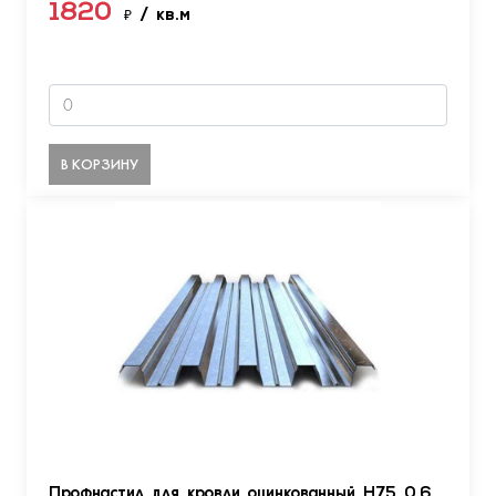
1820
₽
/ кв.м
В КОРЗИНУ
Профнастил для кровли оцинкованный Н75 0.6