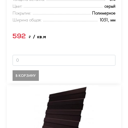
Цвет:
серый
Покрытие:
Полимерное
Ширина общая:
1051, мм
592
₽
/ кв.м
В КОРЗИНУ