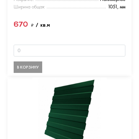
Ширина общая:
1051, мм
670
₽
/ кв.м
В КОРЗИНУ