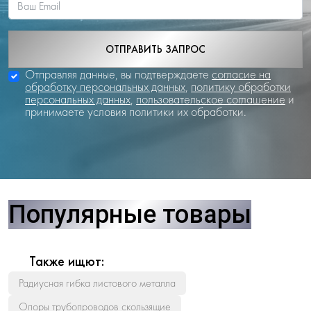
ОТПРАВИТЬ ЗАПРОС
Отправляя данные, вы подтверждаете
согласие на
обработку персональных данных
,
политику обработки
персональных данных
,
пользовательское соглашение
и
принимаете условия политики их обработки.
Популярные товары
Также ищют:
Радиусная гибка листового металла
Опоры трубопроводов скользящие