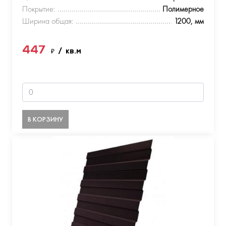
Покрытие:
Полимерное
Ширина общая:
1200, мм
447
₽
/ кв.м
В КОРЗИНУ