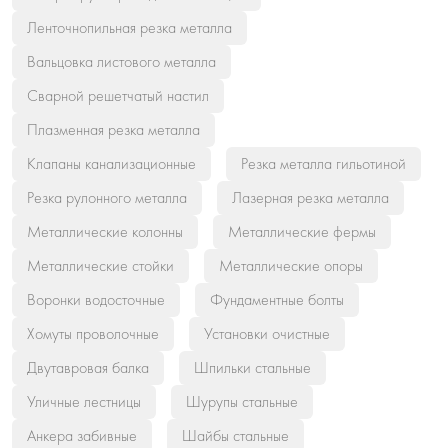
Ленточнопильная резка металла
Вальцовка листового металла
Сварной решетчатый настил
Плазменная резка металла
Клапаны канализационные
Резка металла гильотиной
Резка рулонного металла
Лазерная резка металла
Металлические колонны
Металлические фермы
Металлические стойки
Металлические опоры
Воронки водосточные
Фундаментные болты
Хомуты проволочные
Установки очистные
Двутавровая балка
Шпильки стальные
Уличные лестницы
Шурупы стальные
Анкера забивные
Шайбы стальные