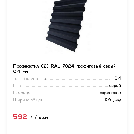
Профнастил С21 RAL 7024 графитовый серый
0.4 мм
Толщина металла:
0.4
Цвет:
серый
Покрытие:
Полимерное
Ширина общая:
1051, мм
592
₽
/ кв.м