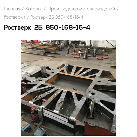
Главная
Каталог
Производство металлоизделий
/
/
/
Ростверки
/
Ростверк 2Б 850-168-16-4
Ростверк 2Б 850-168-16-4