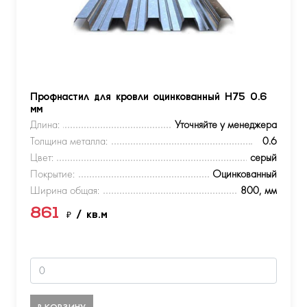
Профнастил для кровли оцинкованный Н75 0.6
мм
Длина:
Уточняйте у менеджера
Толщина металла:
0.6
Цвет:
серый
Покрытие:
Оцинкованный
Ширина общая:
800, мм
861
₽
/ кв.м
В КОРЗИНУ