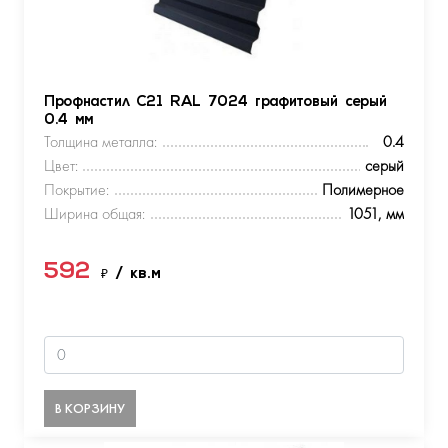
Профнастил С21 RAL 7024 графитовый серый
0.4 мм
Толщина металла:
0.4
Цвет:
серый
Покрытие:
Полимерное
Ширина общая:
1051, мм
592
₽
/ кв.м
В КОРЗИНУ