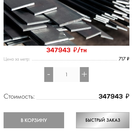
₽
347943
/тн
Цена за метр:
717 ₽
-
+
Стоимость:
₽
347943
В КОРЗИНУ
БЫСТРЫЙ ЗАКАЗ