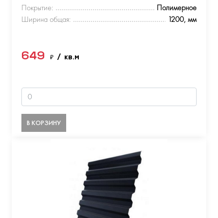
Покрытие:
Полимерное
Ширина общая:
1200, мм
649
₽
/ кв.м
В КОРЗИНУ