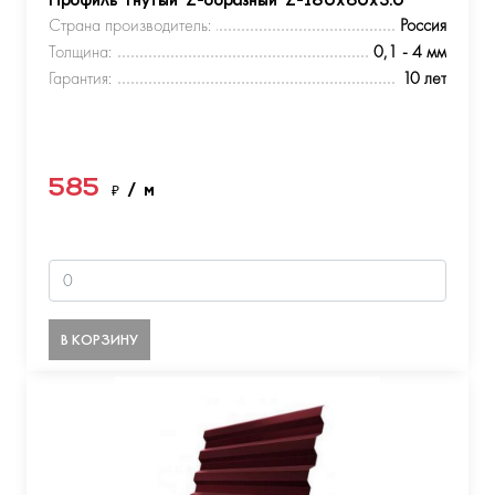
Профиль гнутый Z-образный Z-180х60х3.0
Страна производитель:
Россия
Толщина:
0,1 - 4 мм
Гарантия:
10 лет
585
₽
/ м
В КОРЗИНУ