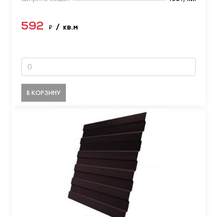
592
₽
/ кв.м
В КОРЗИНУ