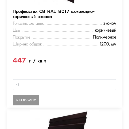
Профнастил С8 RAL 8017 шоколадно-
коричневый эконом
Толщина металла:
эконом
Цвет:
коричневый
Покрытие:
Полимерное
Ширина общая:
1200, мм
447
₽
/ кв.м
В КОРЗИНУ