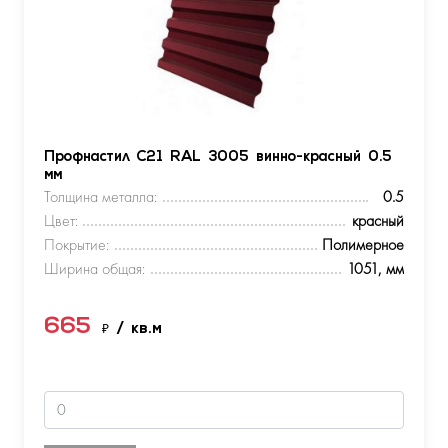
Профнастил С21 RAL 3005 винно-красный 0.5
мм
Толщина металла:
0.5
Цвет:
красный
Покрытие:
Полимерное
Ширина общая:
1051, мм
665
₽
/ кв.м