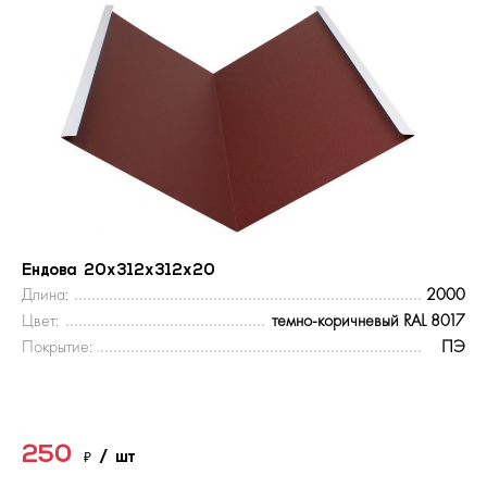
Ендова 20х312х312х20
Длина:
2000
Цвет:
темно-коричневый RAL 8017
Покрытие:
ПЭ
250
₽
/ шт