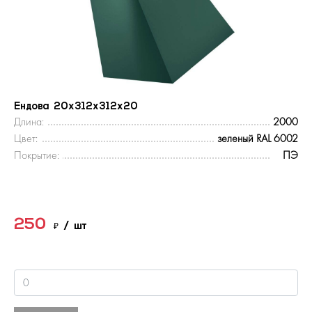
Ендова 20х312х312х20
Длина:
2000
Цвет:
зеленый RAL 6002
Покрытие:
ПЭ
250
₽
/ шт