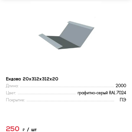
Ендова 20х312х312х20
Длина:
2000
Цвет:
графитно-серый RAL 7024
Покрытие:
ПЭ
250
₽
/ шт