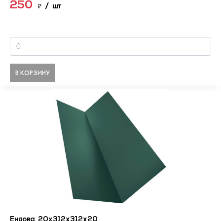
250
₽
/ шт
В КОРЗИНУ
Ендова 20х312х312х20