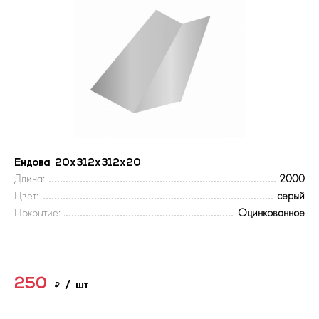
Ендова 20х312х312х20
Длина:
2000
Цвет:
серый
Покрытие:
Оцинкованное
250
₽
/ шт