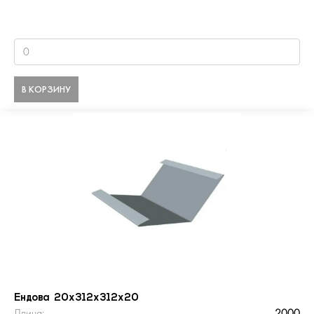
В КОРЗИНУ
Ендова 20х312х312х20
Длина:
2000