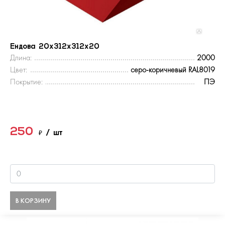
Ендова 20х312х312х20
Длина:
2000
Цвет:
серо-коричневый RAL8019
Покрытие:
ПЭ
250
₽
/ шт
В КОРЗИНУ