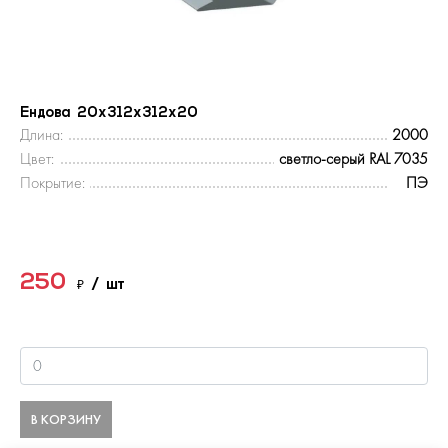
Ендова 20х312х312х20
Длина:
2000
Цвет:
светло-серый RAL 7035
Покрытие:
ПЭ
250
₽
/ шт
В КОРЗИНУ