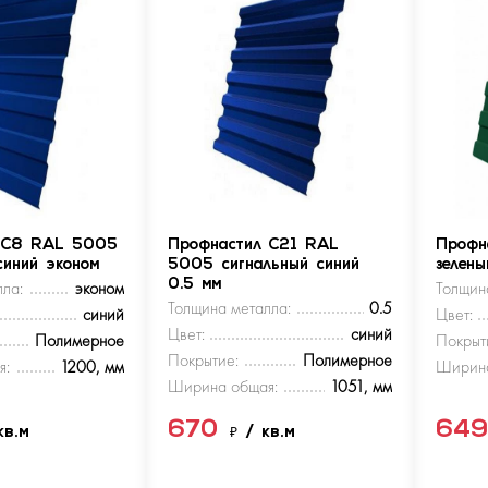
 С8 RAL 5005
Профнастил С21 RAL
Профн
синий эконом
5005 сигнальный синий
зелен
ла:
эконом
0.5 мм
Толщин
Толщина металла:
0.5
синий
Цвет:
Цвет:
синий
Полимерное
Покрыт
Покрытие:
Полимерное
я:
1200, мм
Ширина
Ширина общая:
1051, мм
670
64
кв.м
₽
/ кв.м