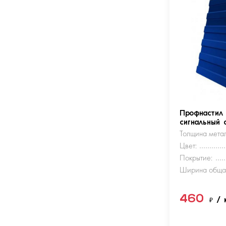
Профнастил
сигнальный 
Толщина метал
Цвет:
Покрытие:
Ширина обща
460
₽
/ 