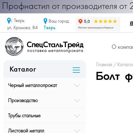
офнастил от производителя от 290 
г. Тверь
Ваш город:
8
Тверь
ул. Хромова, 84
О компа
Главная
Катало
/
Каталог
Болт ф
Черный металлопрокат
Производство
Трубы стальные
Листовой металл