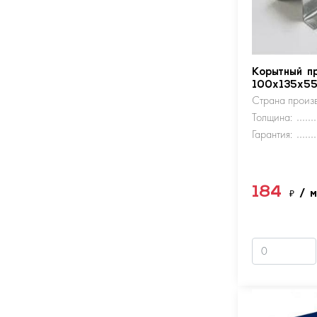
Корытный п
100х135х5
Страна произв
Толщина:
Гарантия:
184
₽
/ 