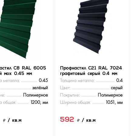
астил С8 RAL 6005
Профнастил С21 RAL 7024
ый мох 0.45 мм
графитовый серый 0.4 мм
а металла:
0.45
Толщина металла:
0.4
зелёный
Цвет:
серый
ие:
Полимерное
Покрытие:
Полимерное
 общая:
1200, мм
Ширина общая:
1051, мм
9
592
₽
/ кв.м
₽
/ кв.м