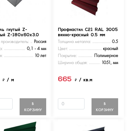
ль гнутый Z-
Профнастил С21 RAL 3005
ный Z-180х60х3.0
винно-красный 0.5 мм
 производитель:
Россия
Толщина металла:
0.5
а:
0,1 - 4 мм
Цвет:
красный
я:
10 лет
Покрытие:
Полимерное
Ширина общая:
1051, мм
5
665
₽
/ м
₽
/ кв.м
В
В
КОРЗИНУ
КОРЗИНУ