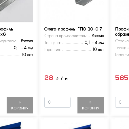
рофиль
Омега-профиль ГПО 10-0.7
Профи
5х6
Страна производитель:
Россия
образ
одитель:
Россия
Страна
Толщина:
0,1 - 4 мм
0,1 - 4 мм
Толщин
Гарантия:
10 лет
10 лет
Гаранти
28
58
м
₽
/ м
В
В
КОРЗИНУ
КОРЗИНУ