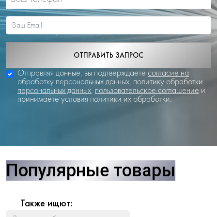
ОТПРАВИТЬ ЗАПРОС
Отправляя данные, вы подтверждаете
согласие на
обработку персональных данных
,
политику обработки
персональных данных
,
пользовательское соглашение
и
принимаете условия политики их обработки.
Популярные товары
Также ищют: