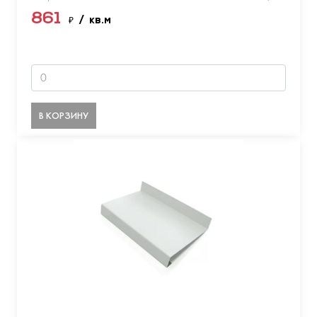
861
₽
/ кв.м
В КОРЗИНУ