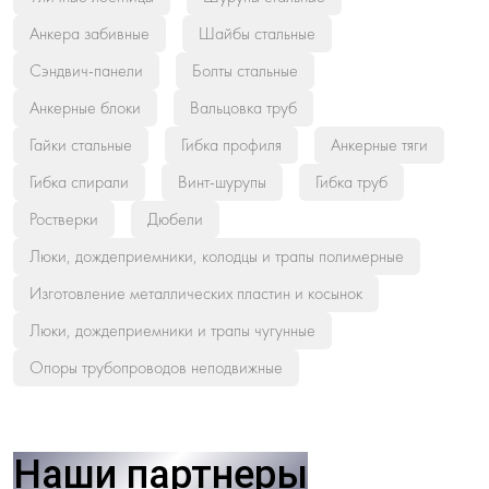
Анкера забивные
Шайбы стальные
Сэндвич-панели
Болты стальные
Анкерные блоки
Вальцовка труб
Гайки стальные
Гибка профиля
Анкерные тяги
Гибка спирали
Винт-шурупы
Гибка труб
Ростверки
Дюбели
Люки, дождеприемники, колодцы и трапы полимерные
Изготовление металлических пластин и косынок
Люки, дождеприемники и трапы чугунные
Опоры трубопроводов неподвижные
Наши партнеры