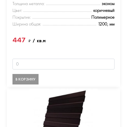
Толщина металла:
эконом
Цвет:
коричневый
Покрытие:
Полимерное
Ширина общая:
1200, мм
447
₽
/ кв.м
В КОРЗИНУ