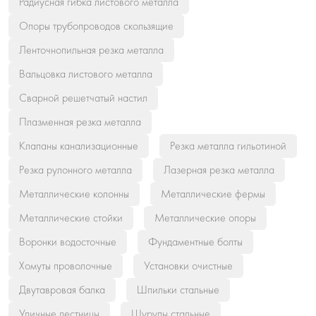
Радиусная гибка листового металла
Опоры трубопроводов скользящие
Ленточнопильная резка металла
Вальцовка листового металла
Сварной решетчатый настил
Плазменная резка металла
Клапаны канализационные
Резка металла гильотиной
Резка рулонного металла
Лазерная резка металла
Металлические колонны
Металлические фермы
Металлические стойки
Металлические опоры
Воронки водосточные
Фундаментные болты
Хомуты проволочные
Установки очистные
Двутавровая балка
Шпильки стальные
Уличные лестницы
Шурупы стальные