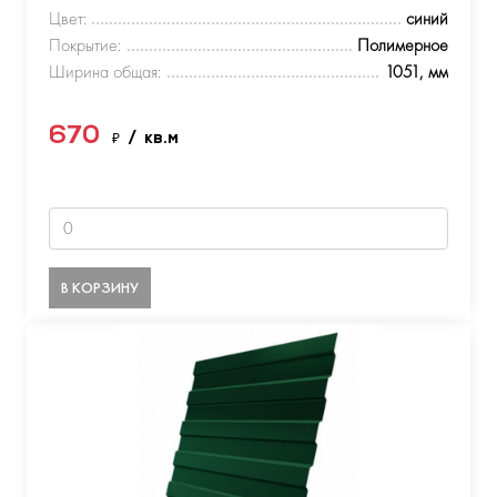
Цвет:
синий
Покрытие:
Полимерное
Ширина общая:
1051, мм
670
₽
/ кв.м
В КОРЗИНУ