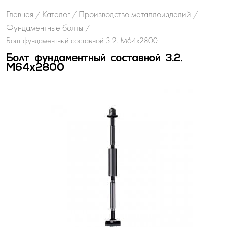
Главная
Каталог
Производство металлоизделий
/
/
/
Фундаментные болты
/
Болт фундаментный составной 3.2. М64х2800
Болт фундаментный составной 3.2.
М64х2800