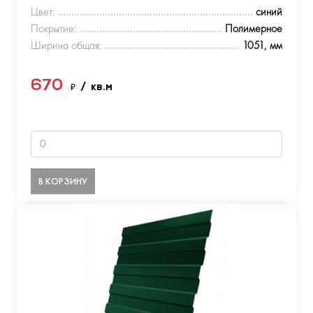
Цвет:
синий
Покрытие:
Полимерное
Ширина общая:
1051, мм
670
₽
/ кв.м
В КОРЗИНУ