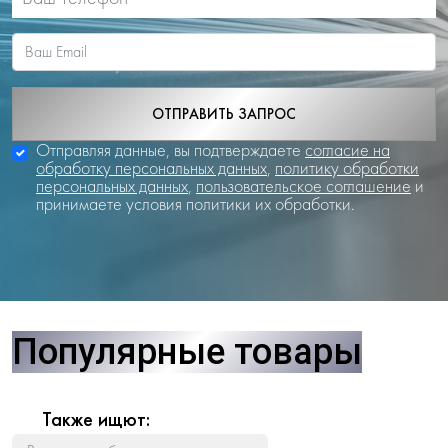
ОТПРАВИТЬ ЗАПРОС
Отправляя данные, вы подтверждаете
согласие на
обработку персональных данных
,
политику обработки
персональных данных
,
пользовательское соглашение
и
принимаете условия политики их обработки.
Популярные товары
Также ищют: