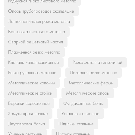
Радиусная гибка листового металла
Опоры трубопроводов скользящие
Ленточнопильная резка металла
Вальцовка листового металла
Сварной решетчатый настил
Плазменная резка металла
Клапаны канализационные
Резка металла гильотиной
Резка рулонного металла
Лазерная резка металла
Металлические колонны
Металлические фермы
Металлические стойки
Металлические опоры
Воронки водосточные
Фундаментные болты
Хомуты проволочные
Установки очистные
Двутавровая балка
Шпильки стальные
Уличные лестницы
Шурупы стальные