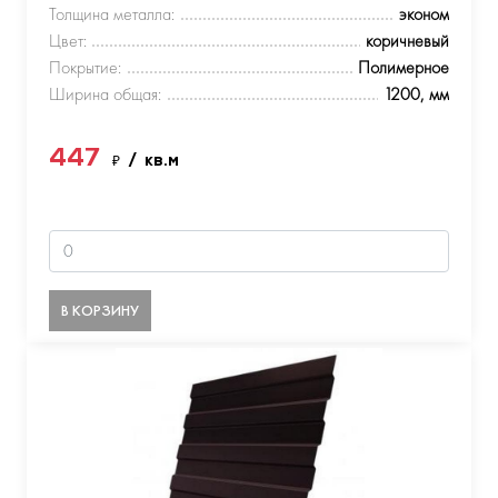
Толщина металла:
эконом
Цвет:
коричневый
Покрытие:
Полимерное
Ширина общая:
1200, мм
447
₽
/ кв.м
В КОРЗИНУ