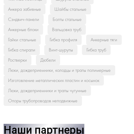
Анкера забивные
Шайбы стальные
Сэндвич-панели
Болты стальные
Анкерные блоки
Вальцовка труб
Гайки стальные
Гибка профиля
Анкерные тяги
Гибка спирали
Винт-шурупы
Гибка труб
Ростверки
Дюбели
Люки, дождеприемники, колодцы и трапы полимерные
Изготовление металлических пластин и косынок
Люки, дождеприемники и трапы чугунные
Опоры трубопроводов неподвижные
Наши партнеры