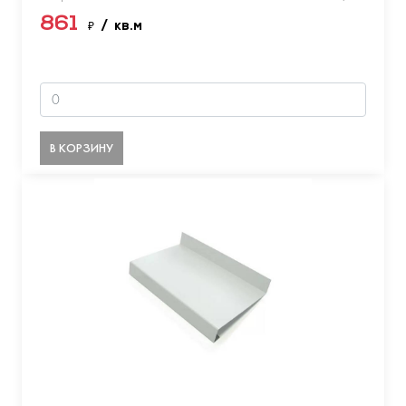
861
₽
/ кв.м
В КОРЗИНУ