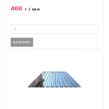
466
₽
/ кв.м
В КОРЗИНУ