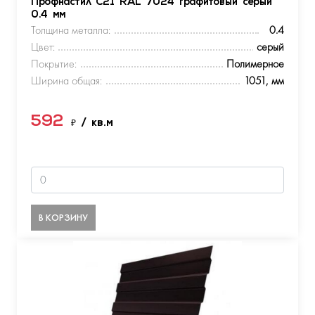
Профнастил С21 RAL 7024 графитовый серый
0.4 мм
Толщина металла:
0.4
Цвет:
серый
Покрытие:
Полимерное
Ширина общая:
1051, мм
592
₽
/ кв.м
В КОРЗИНУ