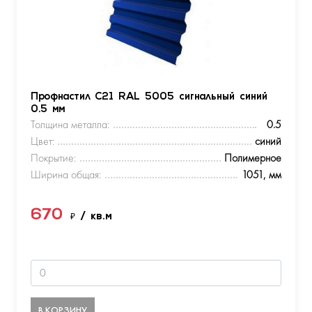
Профнастил С21 RAL 5005 сигнальный синий
0.5 мм
Толщина металла:
0.5
Цвет:
синий
Покрытие:
Полимерное
Ширина общая:
1051, мм
670
₽
/ кв.м
В КОРЗИНУ