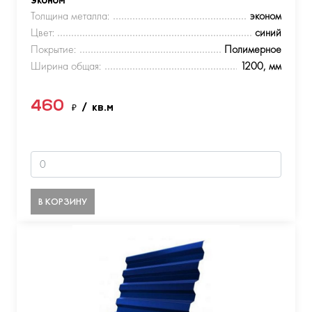
эконом
Толщина металла:
эконом
Цвет:
синий
Покрытие:
Полимерное
Ширина общая:
1200, мм
460
₽
/ кв.м
В КОРЗИНУ