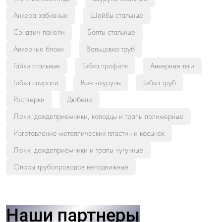
Анкера забивные
Шайбы стальные
Сэндвич-панели
Болты стальные
Анкерные блоки
Вальцовка труб
Гайки стальные
Гибка профиля
Анкерные тяги
Гибка спирали
Винт-шурупы
Гибка труб
Ростверки
Дюбели
Люки, дождеприемники, колодцы и трапы полимерные
Изготовление металлических пластин и косынок
Люки, дождеприемники и трапы чугунные
Опоры трубопроводов неподвижные
Наши партнеры