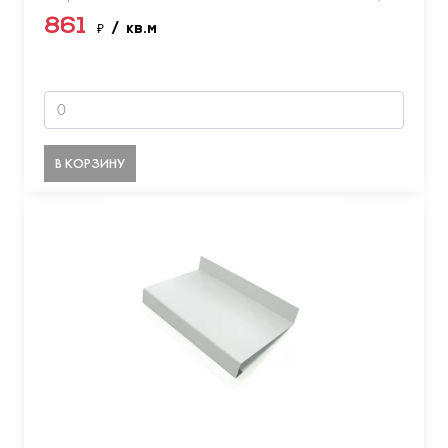
861
₽
/ кв.м
В КОРЗИНУ