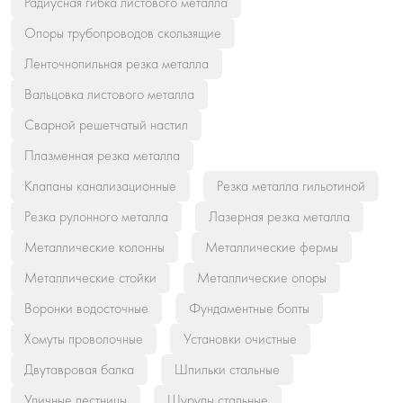
Радиусная гибка листового металла
Опоры трубопроводов скользящие
Ленточнопильная резка металла
Вальцовка листового металла
Сварной решетчатый настил
Плазменная резка металла
Клапаны канализационные
Резка металла гильотиной
Резка рулонного металла
Лазерная резка металла
Металлические колонны
Металлические фермы
Металлические стойки
Металлические опоры
Воронки водосточные
Фундаментные болты
Хомуты проволочные
Установки очистные
Двутавровая балка
Шпильки стальные
Уличные лестницы
Шурупы стальные