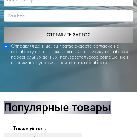
ОТПРАВИТЬ ЗАПРОС
Отправляя данные, вы подтверждаете
согласие на
обработку персональных данных
,
политику обработки
персональных данных
,
пользовательское соглашение
и
принимаете условия политики их обработки.
Популярные товары
Также ищют: