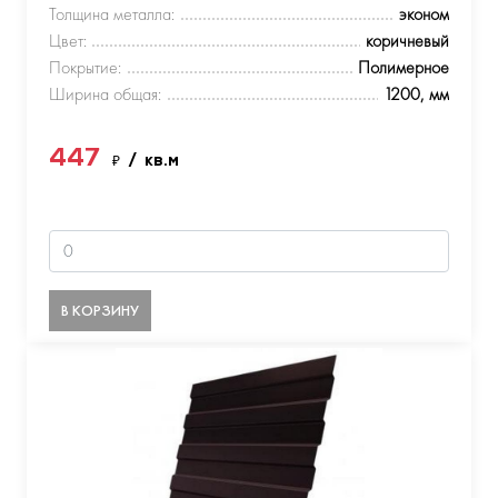
Толщина металла:
эконом
Цвет:
коричневый
Покрытие:
Полимерное
Ширина общая:
1200, мм
447
₽
/ кв.м
В КОРЗИНУ