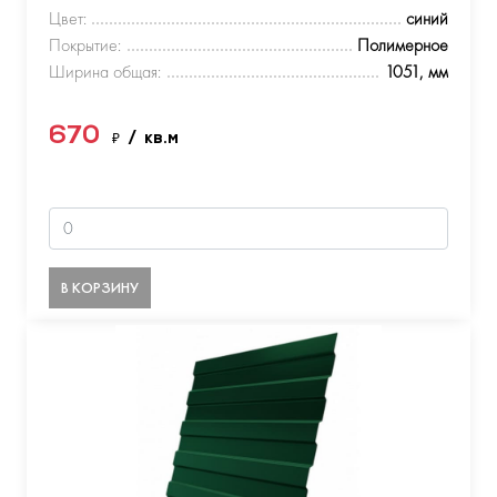
Цвет:
синий
Покрытие:
Полимерное
Ширина общая:
1051, мм
670
₽
/ кв.м
В КОРЗИНУ