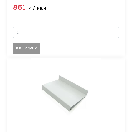
861
₽
/ кв.м
В КОРЗИНУ