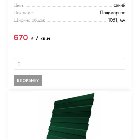
Цвет:
синий
Покрытие:
Полимерное
Ширина общая:
1051, мм
670
₽
/ кв.м
В КОРЗИНУ