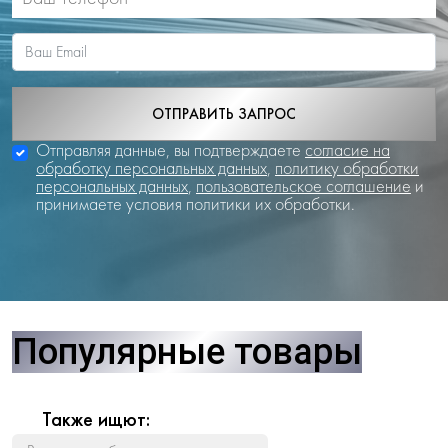
ОТПРАВИТЬ ЗАПРОС
Отправляя данные, вы подтверждаете
согласие на
обработку персональных данных
,
политику обработки
персональных данных
,
пользовательское соглашение
и
принимаете условия политики их обработки.
Популярные товары
Также ищют: