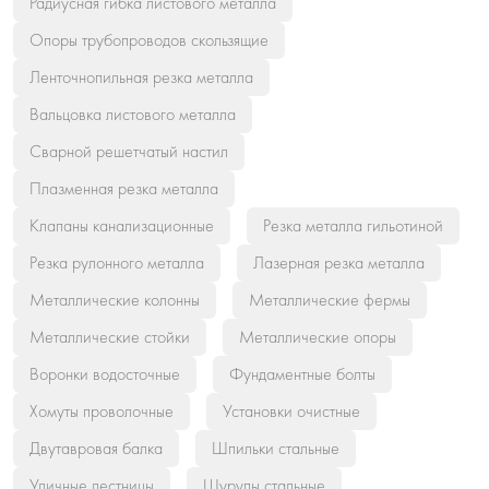
Радиусная гибка листового металла
Опоры трубопроводов скользящие
Ленточнопильная резка металла
Вальцовка листового металла
Сварной решетчатый настил
Плазменная резка металла
Клапаны канализационные
Резка металла гильотиной
Резка рулонного металла
Лазерная резка металла
Металлические колонны
Металлические фермы
Металлические стойки
Металлические опоры
Воронки водосточные
Фундаментные болты
Хомуты проволочные
Установки очистные
Двутавровая балка
Шпильки стальные
Уличные лестницы
Шурупы стальные