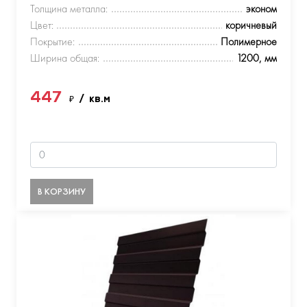
Толщина металла:
эконом
Цвет:
коричневый
Покрытие:
Полимерное
Ширина общая:
1200, мм
447
₽
/ кв.м
В КОРЗИНУ