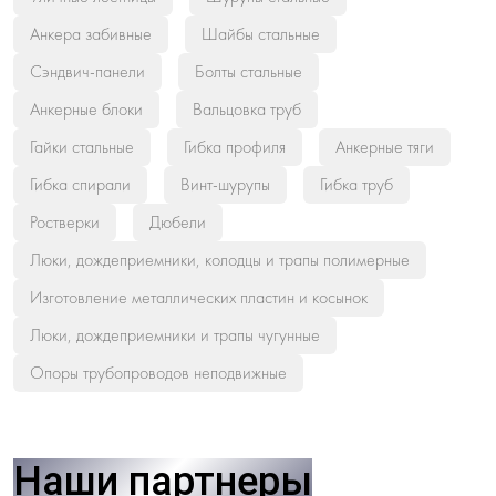
Анкера забивные
Шайбы стальные
Сэндвич-панели
Болты стальные
Анкерные блоки
Вальцовка труб
Гайки стальные
Гибка профиля
Анкерные тяги
Гибка спирали
Винт-шурупы
Гибка труб
Ростверки
Дюбели
Люки, дождеприемники, колодцы и трапы полимерные
Изготовление металлических пластин и косынок
Люки, дождеприемники и трапы чугунные
Опоры трубопроводов неподвижные
Наши партнеры