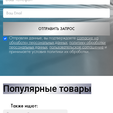
ОТПРАВИТЬ ЗАПРОС
Отправляя данные, вы подтверждаете
согласие на
обработку персональных данных
,
политику обработки
персональных данных
,
пользовательское соглашение
и
принимаете условия политики их обработки.
Популярные товары
Также ищют: