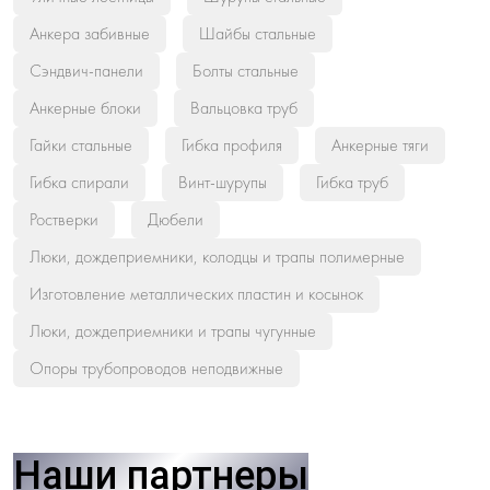
Анкера забивные
Шайбы стальные
Сэндвич-панели
Болты стальные
Анкерные блоки
Вальцовка труб
Гайки стальные
Гибка профиля
Анкерные тяги
Гибка спирали
Винт-шурупы
Гибка труб
Ростверки
Дюбели
Люки, дождеприемники, колодцы и трапы полимерные
Изготовление металлических пластин и косынок
Люки, дождеприемники и трапы чугунные
Опоры трубопроводов неподвижные
Наши партнеры