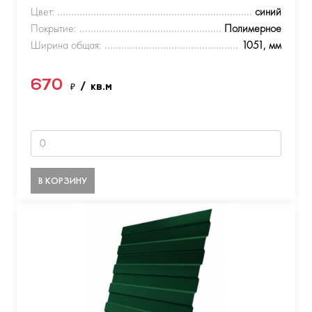
Цвет:
синий
Покрытие:
Полимерное
Ширина общая:
1051, мм
670
₽
/ кв.м
В КОРЗИНУ