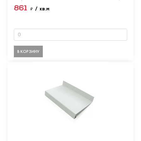
861
₽
/ кв.м
В КОРЗИНУ