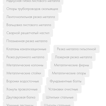
Радиусная гибка листового металла
Опоры трубопроводов скользящие
Ленточнопильная резка металла
Вальцовка листового металла
Сварной решетчатый настил
Плазменная резка металла
Клапаны канализационные
Резка металла гильотиной
Резка рулонного металла
Лазерная резка металла
Металлические колонны
Металлические фермы
Металлические стойки
Металлические опоры
Воронки водосточные
Фундаментные болты
Хомуты проволочные
Установки очистные
Двутавровая балка
Шпильки стальные
Уличные лестницы
Шурупы стальные