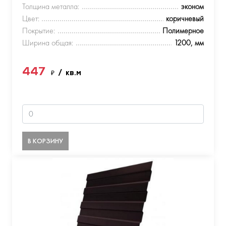
Толщина металла:
эконом
Цвет:
коричневый
Покрытие:
Полимерное
Ширина общая:
1200, мм
447
₽
/ кв.м
В КОРЗИНУ