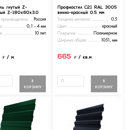
ль гнутый Z-
Профнастил С21 RAL 3005
ный Z-180х60х3.0
винно-красный 0.5 мм
 производитель:
Россия
Толщина металла:
0.5
а:
0,1 - 4 мм
Цвет:
красный
я:
10 лет
Покрытие:
Полимерное
Ширина общая:
1051, мм
5
665
₽
/ м
₽
/ кв.м
В
В
КОРЗИНУ
КОРЗИНУ