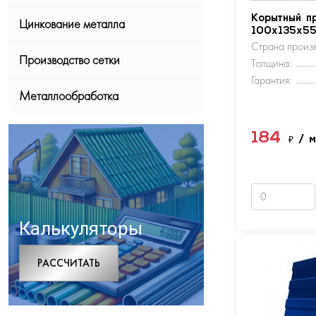
Корытный п
Цинкование металла
100х135х5
Страна произв
Производство сетки
Толщина:
Гарантия:
Металлообработка
184
₽
/ 
Калькуляторы
РАCСЧИТАТЬ