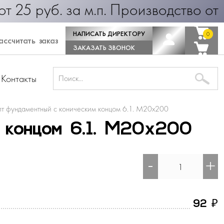
б. за м.п. Производство от 1 дня!
НАПИСАТЬ ДИРЕКТОРУ
0
0
ссчитать заказ
ЗАКАЗАТЬ ЗВОНОК
Контакты
лт фундаментный с коническим концом 6.1. М20х200
м концом 6.1. М20х200
-
+
₽
92