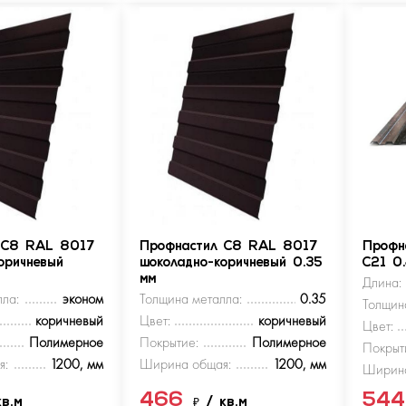
 С8 RAL 8017
Профнастил С8 RAL 8017
Профн
оричневый
шоколадно-коричневый 0.35
С21 0
мм
Длина:
ла:
эконом
Толщина металла:
0.35
Толщин
коричневый
Цвет:
коричневый
Цвет:
Полимерное
Покрытие:
Полимерное
Покрыт
я:
1200, мм
Ширина общая:
1200, мм
Ширина
466
54
кв.м
₽
/ кв.м