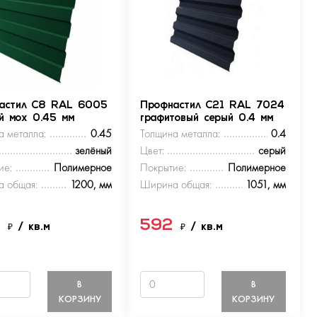
астил С8 RAL 6005
Профнастил С21 RAL 7024
ый мох 0.45 мм
графитовый серый 0.4 мм
а металла:
0.45
Толщина металла:
0.4
зелёный
Цвет:
серый
ие:
Полимерное
Покрытие:
Полимерное
 общая:
1200, мм
Ширина общая:
1051, мм
9
592
₽
/ кв.м
₽
/ кв.м
В
В
КОРЗИНУ
КОРЗИНУ