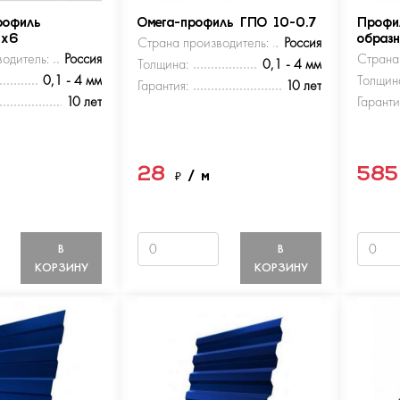
рофиль
Омега-профиль ГПО 10-0.7
Профи
5х6
Страна производитель:
Россия
образ
одитель:
Россия
Страна
Толщина:
0,1 - 4 мм
0,1 - 4 мм
Толщин
Гарантия:
10 лет
10 лет
Гаранти
28
58
м
₽
/ м
В
В
КОРЗИНУ
КОРЗИНУ