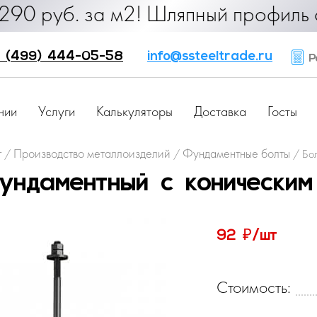
б. за м2! Шляпный профиль от 25 ру
 (499) 444-05-58
info@ssteeltrade.ru
Ра
нии
Услуги
Калькуляторы
Доставка
Госты
г
Производство металлоизделий
Фундаментные болты
/
/
/
Бо
ундаментный с конически
₽
92
/шт
Стоимость: