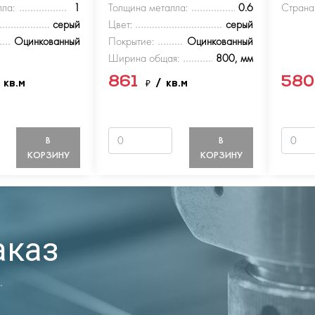
ла:
1
Толщина металла:
0.6
Страна
серый
Цвет:
серый
Оцинкованный
Покрытие:
Оцинкованный
Ширина общая:
800, мм
861
58
 кв.м
₽
/ кв.м
В
В
КОРЗИНУ
КОРЗИНУ
аказ
.