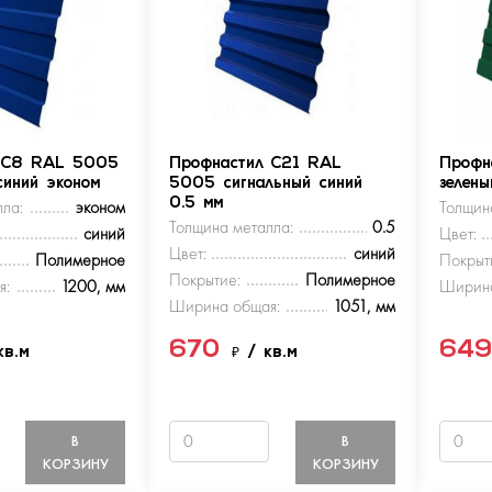
 С8 RAL 5005
Профнастил С21 RAL
Профн
синий эконом
5005 сигнальный синий
зелен
ла:
эконом
0.5 мм
Толщин
Толщина металла:
0.5
синий
Цвет:
Цвет:
синий
Полимерное
Покрыт
Покрытие:
Полимерное
я:
1200, мм
Ширина
Ширина общая:
1051, мм
670
64
кв.м
₽
/ кв.м
В
В
КОРЗИНУ
КОРЗИНУ