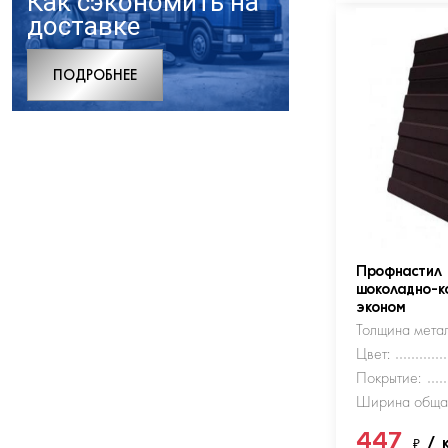
Как сэкономить на
доставке
ПОДРОБНЕЕ
Профнастил
шоколадно-к
эконом
Толщина метал
Цвет:
Покрытие:
Ширина обща
447
₽
/ 