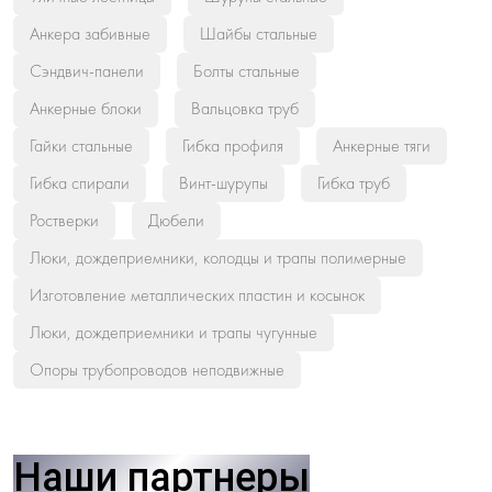
Анкера забивные
Шайбы стальные
Сэндвич-панели
Болты стальные
Анкерные блоки
Вальцовка труб
Гайки стальные
Гибка профиля
Анкерные тяги
Гибка спирали
Винт-шурупы
Гибка труб
Ростверки
Дюбели
Люки, дождеприемники, колодцы и трапы полимерные
Изготовление металлических пластин и косынок
Люки, дождеприемники и трапы чугунные
Опоры трубопроводов неподвижные
Наши партнеры