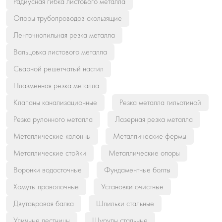
Радиусная гибка листового металла
Опоры трубопроводов скользящие
Ленточнопильная резка металла
Вальцовка листового металла
Сварной решетчатый настил
Плазменная резка металла
Клапаны канализационные
Резка металла гильотиной
Резка рулонного металла
Лазерная резка металла
Металлические колонны
Металлические фермы
Металлические стойки
Металлические опоры
Воронки водосточные
Фундаментные болты
Хомуты проволочные
Установки очистные
Двутавровая балка
Шпильки стальные
Уличные лестницы
Шурупы стальные