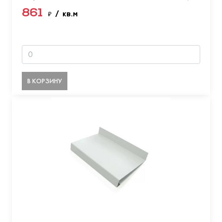
861
₽
/ кв.м
В КОРЗИНУ