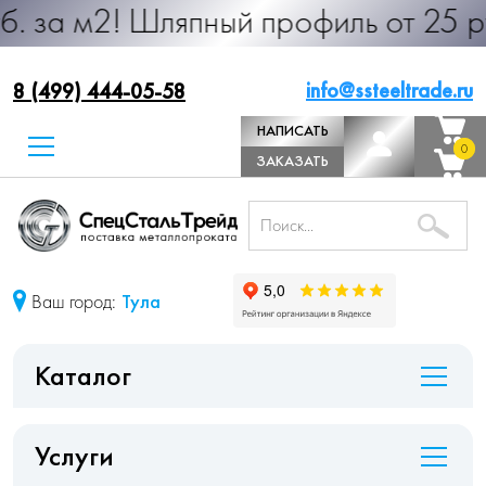
 Шляпный профиль от 25 руб. за м.п
info@ssteeltrade.ru
8 (499) 444-05-58
НАПИСАТЬ
0
0
ДИРЕКТОРУ
ЗАКАЗАТЬ
ЗВОНОК
Ваш город:
Тула
Каталог
Услуги