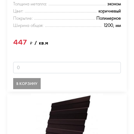
Толщина металла:
эконом
Цвет:
коричневый
Покрытие:
Полимерное
Ширина общая:
1200, мм
447
₽
/ кв.м
В КОРЗИНУ