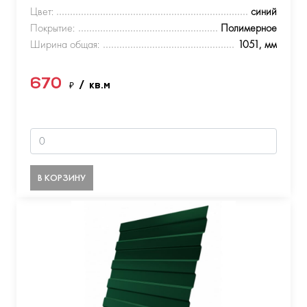
Цвет:
синий
Покрытие:
Полимерное
Ширина общая:
1051, мм
670
₽
/ кв.м
В КОРЗИНУ