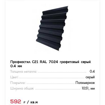
Профнастил С21 RAL 7024 графитовый серый
0.4 мм
Толщина металла:
0.4
Цвет:
серый
Покрытие:
Полимерное
Ширина общая:
1051, мм
592
₽
/ кв.м