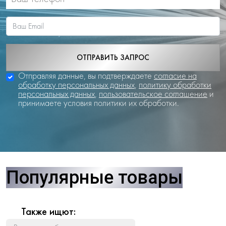
ОТПРАВИТЬ ЗАПРОС
Отправляя данные, вы подтверждаете
согласие на
обработку персональных данных
,
политику обработки
персональных данных
,
пользовательское соглашение
и
принимаете условия политики их обработки.
Популярные товары
Также ищют: