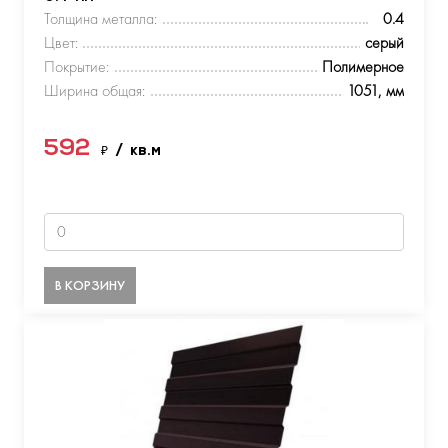
Толщина металла:
0.4
Цвет:
серый
Покрытие:
Полимерное
Ширина общая:
1051, мм
592
₽
/ кв.м
В КОРЗИНУ