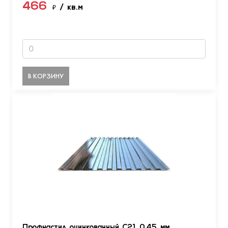
466
₽
/ кв.м
В КОРЗИНУ
Профнастил оцинкованный С21 0.45 мм