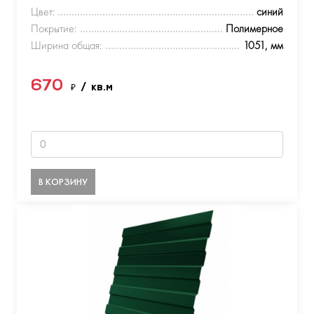
Цвет:
синий
Покрытие:
Полимерное
Ширина общая:
1051, мм
670
₽
/ кв.м
В КОРЗИНУ