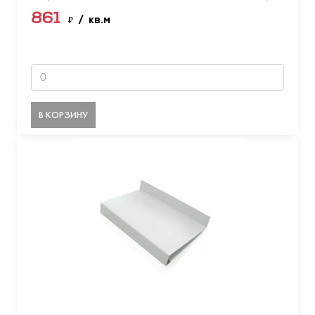
861
₽
/ кв.м
В КОРЗИНУ