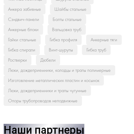
Анкера забивные
Шайбы стальные
Сэндвич-панели
Болты стальные
Анкерные блоки
Вальцовка труб
Гайки стальные
Гибка профиля
Анкерные тяги
Гибка спирали
Винт-шурупы
Гибка труб
Ростверки
Дюбели
Люки, дождеприемники, колодцы и трапы полимерные
Изготовление металлических пластин и косынок
Люки, дождеприемники и трапы чугунные
Опоры трубопроводов неподвижные
Наши партнеры