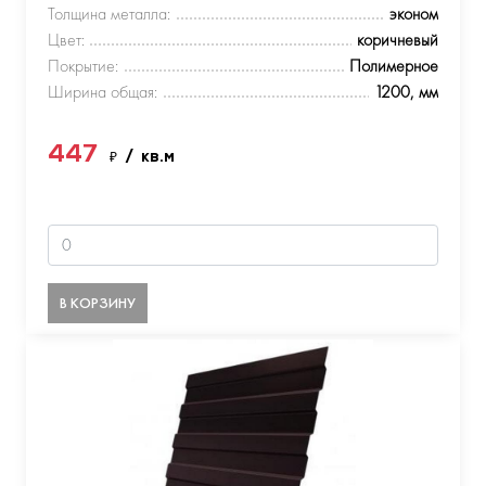
Толщина металла:
эконом
Цвет:
коричневый
Покрытие:
Полимерное
Ширина общая:
1200, мм
447
₽
/ кв.м
В КОРЗИНУ