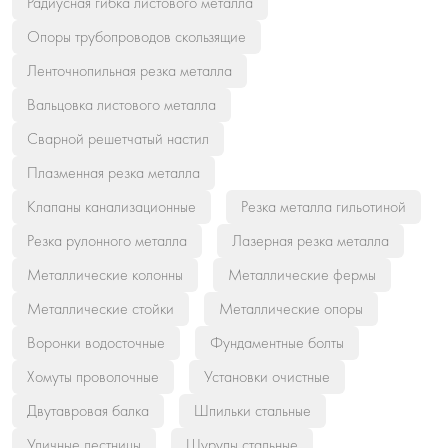
Радиусная гибка листового металла
Опоры трубопроводов скользящие
Ленточнопильная резка металла
Вальцовка листового металла
Сварной решетчатый настил
Плазменная резка металла
Клапаны канализационные
Резка металла гильотиной
Резка рулонного металла
Лазерная резка металла
Металлические колонны
Металлические фермы
Металлические стойки
Металлические опоры
Воронки водосточные
Фундаментные болты
Хомуты проволочные
Установки очистные
Двутавровая балка
Шпильки стальные
Уличные лестницы
Шурупы стальные