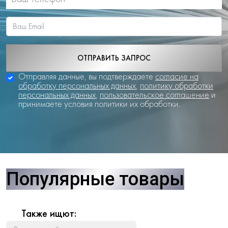
ОТПРАВИТЬ ЗАПРОС
Отправляя данные, вы подтверждаете
согласие на
обработку персональных данных
,
политику обработки
персональных данных
,
пользовательское соглашение
и
принимаете условия политики их обработки.
Популярные товары
Также ищют: