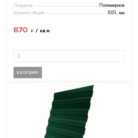
Покрытие:
Полимерное
Ширина общая:
1051, мм
670
₽
/ кв.м
В КОРЗИНУ