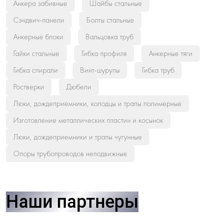
Анкера забивные
Шайбы стальные
Сэндвич-панели
Болты стальные
Анкерные блоки
Вальцовка труб
Гайки стальные
Гибка профиля
Анкерные тяги
Гибка спирали
Винт-шурупы
Гибка труб
Ростверки
Дюбели
Люки, дождеприемники, колодцы и трапы полимерные
Изготовление металлических пластин и косынок
Люки, дождеприемники и трапы чугунные
Опоры трубопроводов неподвижные
Наши партнеры