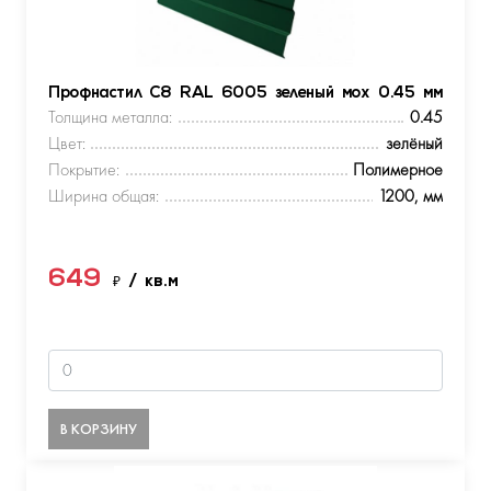
Профнастил С8 RAL 6005 зеленый мох 0.45 мм
Толщина металла:
0.45
Цвет:
зелёный
Покрытие:
Полимерное
Ширина общая:
1200, мм
649
₽
/ кв.м
В КОРЗИНУ