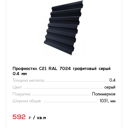
Профнастил С21 RAL 7024 графитовый серый
0.4 мм
Толщина металла:
0.4
Цвет:
серый
Покрытие:
Полимерное
Ширина общая:
1051, мм
592
₽
/ кв.м