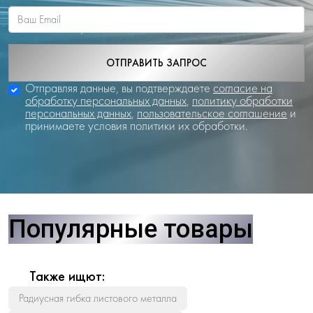
ОТПРАВИТЬ ЗАПРОС
Отправляя данные, вы подтверждаете
согласие на
обработку персональных данных
,
политику обработки
персональных данных
,
пользовательское соглашение
и
принимаете условия политики их обработки.
Популярные товары
Также ищют:
Радиусная гибка листового металла