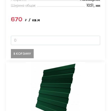
Ширина общая:
1051, мм
670
₽
/ кв.м
В КОРЗИНУ