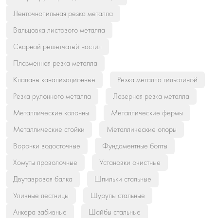
Ленточнопильная резка металла
Вальцовка листового металла
Сварной решетчатый настил
Плазменная резка металла
Клапаны канализационные
Резка металла гильотиной
Резка рулонного металла
Лазерная резка металла
Металлические колонны
Металлические фермы
Металлические стойки
Металлические опоры
Воронки водосточные
Фундаментные болты
Хомуты проволочные
Установки очистные
Двутавровая балка
Шпильки стальные
Уличные лестницы
Шурупы стальные
Анкера забивные
Шайбы стальные