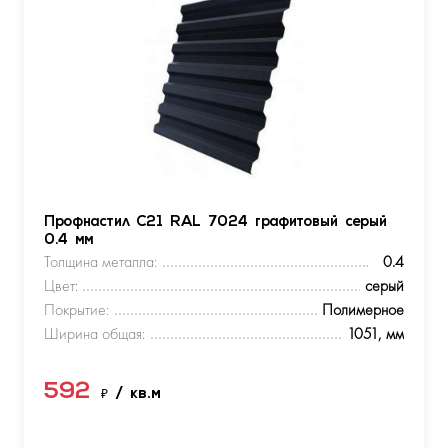
Профнастил С21 RAL 7024 графитовый серый
0.4 мм
Толщина металла:
0.4
Цвет:
серый
Покрытие:
Полимерное
Ширина общая:
1051, мм
592
₽
/ кв.м