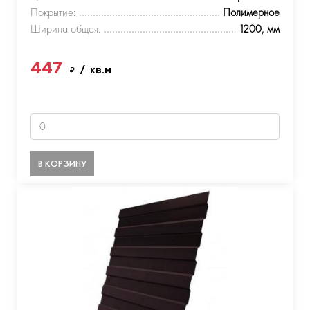
Покрытие:
Полимерное
Ширина общая:
1200, мм
447
₽
/ кв.м
В КОРЗИНУ