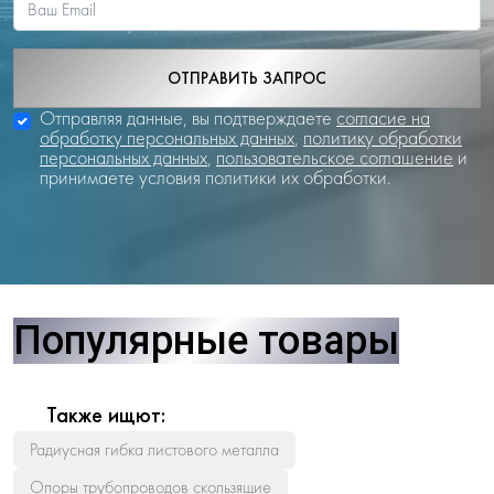
ОТПРАВИТЬ ЗАПРОС
Отправляя данные, вы подтверждаете
согласие на
обработку персональных данных
,
политику обработки
персональных данных
,
пользовательское соглашение
и
принимаете условия политики их обработки.
Популярные товары
Также ищют:
Радиусная гибка листового металла
Опоры трубопроводов скользящие