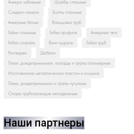
Анкера забивные
Шайбы стальные
Сэндвич-панели
Болты стальные
Анкерные блоки
Вальцовка труб
Гайки стальные
Гибка профиля
Анкерные тяги
Гибка спирали
Винт-шурупы
Гибка труб
Ростверки
Дюбели
Люки, дождеприемники, колодцы и трапы полимерные
Изготовление металлических пластин и косынок
Люки, дождеприемники и трапы чугунные
Опоры трубопроводов неподвижные
Наши партнеры