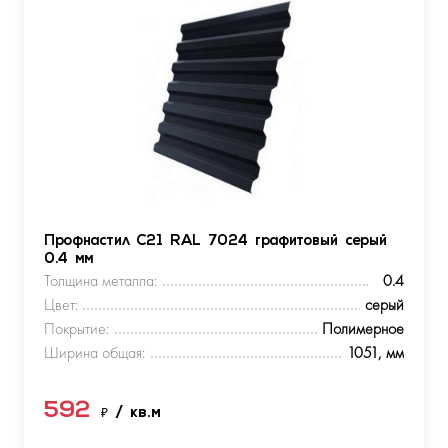
Профнастил С21 RAL 7024 графитовый серый
0.4 мм
Толщина металла:
0.4
Цвет:
серый
Покрытие:
Полимерное
Ширина общая:
1051, мм
592
₽
/ кв.м