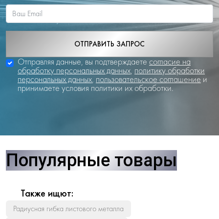
ОТПРАВИТЬ ЗАПРОС
Отправляя данные, вы подтверждаете
согласие на
обработку персональных данных
,
политику обработки
персональных данных
,
пользовательское соглашение
и
принимаете условия политики их обработки.
Популярные товары
Также ищют:
Радиусная гибка листового металла