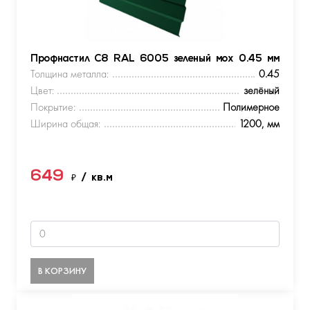
Профнастил С8 RAL 6005 зеленый мох 0.45 мм
Толщина металла:
0.45
Цвет:
зелёный
Покрытие:
Полимерное
Ширина общая:
1200, мм
649
₽
/ кв.м
В КОРЗИНУ