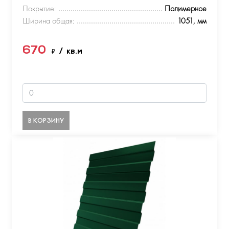
Покрытие:
Полимерное
Ширина общая:
1051, мм
670
₽
/ кв.м
В КОРЗИНУ