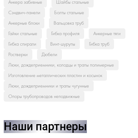
Анкера забивные
Шайбы стальные
Сэндвич-панели
Болты стальные
Анкерные блоки
Вальцовка труб
Гайки стальные
Гибка профиля
Анкерные тяги
Гибка спирали
Винт-шурупы
Гибка труб
Ростверки
Дюбели
Люки, дождеприемники, колодцы и трапы полимерные
Изготовление металлических пластин и косынок
Люки, дождеприемники и трапы чугунные
Опоры трубопроводов неподвижные
Наши партнеры