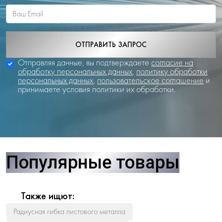
ОТПРАВИТЬ ЗАПРОС
Отправляя данные, вы подтверждаете
согласие на
обработку персональных данных
,
политику обработки
персональных данных
,
пользовательское соглашение
и
принимаете условия политики их обработки.
Популярные товары
Также ищют:
Радиусная гибка листового металла