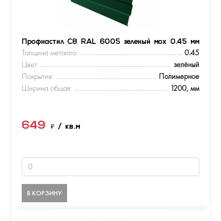
Профнастил С8 RAL 6005 зеленый мох 0.45 мм
Толщина металла:
0.45
Цвет:
зелёный
Покрытие:
Полимерное
Ширина общая:
1200, мм
649
₽
/ кв.м
В КОРЗИНУ