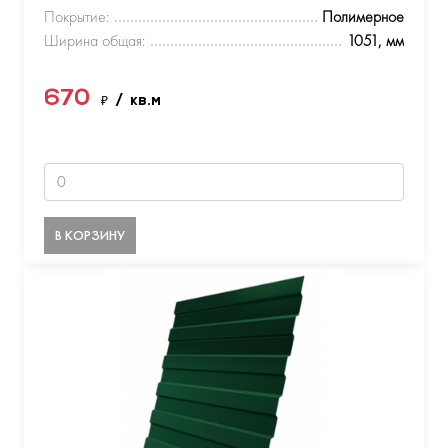
Покрытие:
Полимерное
Ширина общая:
1051, мм
670
₽
/ кв.м
В КОРЗИНУ