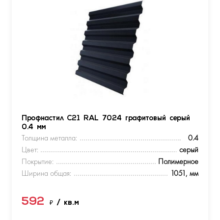
Профнастил С21 RAL 7024 графитовый серый
0.4 мм
Толщина металла:
0.4
Цвет:
серый
Покрытие:
Полимерное
Ширина общая:
1051, мм
592
₽
/ кв.м