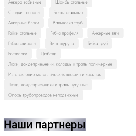
Анкера забивные
Шайбы стальные
Сэндвич-панели
Болты стальные
Анкерные блоки
Вальцовка труб
Гайки стальные
Гибка профиля
Анкерные тяги
Гибка спирали
Винт-шурупы
Гибка труб
Ростверки
Дюбели
Люки, дождеприемники, колодцы и трапы полимерные
Изготовление металлических пластин и косынок
Люки, дождеприемники и трапы чугунные
Опоры трубопроводов неподвижные
Наши партнеры