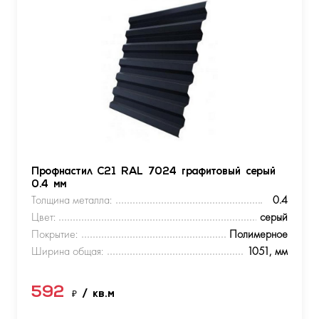
Профнастил С21 RAL 7024 графитовый серый
0.4 мм
Толщина металла:
0.4
Цвет:
серый
Покрытие:
Полимерное
Ширина общая:
1051, мм
592
₽
/ кв.м