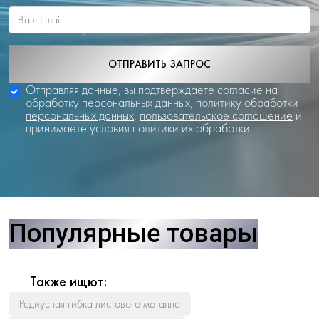
ОТПРАВИТЬ ЗАПРОС
Отправляя данные, вы подтверждаете
согласие на
обработку персональных данных
,
политику обработки
персональных данных
,
пользовательское соглашение
и
принимаете условия политики их обработки.
Популярные товары
Также ищют:
Радиусная гибка листового металла