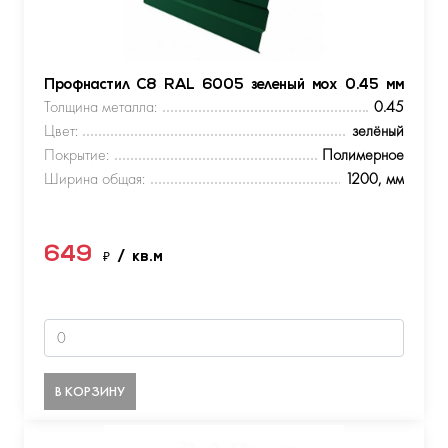
Профнастил С8 RAL 6005 зеленый мох 0.45 мм
Толщина металла:
0.45
Цвет:
зелёный
Покрытие:
Полимерное
Ширина общая:
1200, мм
649
₽
/ кв.м
В КОРЗИНУ