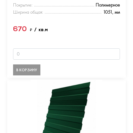
Покрытие:
Полимерное
Ширина общая:
1051, мм
670
₽
/ кв.м
В КОРЗИНУ