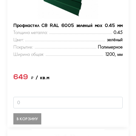
Профнастил С8 RAL 6005 зеленый мох 0.45 мм
Толщина металла:
0.45
Цвет:
зелёный
Покрытие:
Полимерное
Ширина общая:
1200, мм
649
₽
/ кв.м
В КОРЗИНУ