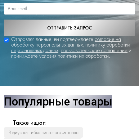
ОТПРАВИТЬ ЗАПРОС
Отправляя данные, вы подтверждаете
согласие на
обработку персональных данных
,
политику обработки
персональных данных
,
пользовательское соглашение
и
принимаете условия политики их обработки.
Популярные товары
Также ищют:
Радиусная гибка листового металла