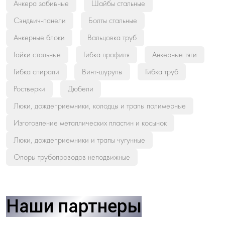
Анкера забивные
Шайбы стальные
Сэндвич-панели
Болты стальные
Анкерные блоки
Вальцовка труб
Гайки стальные
Гибка профиля
Анкерные тяги
Гибка спирали
Винт-шурупы
Гибка труб
Ростверки
Дюбели
Люки, дождеприемники, колодцы и трапы полимерные
Изготовление металлических пластин и косынок
Люки, дождеприемники и трапы чугунные
Опоры трубопроводов неподвижные
Наши партнеры