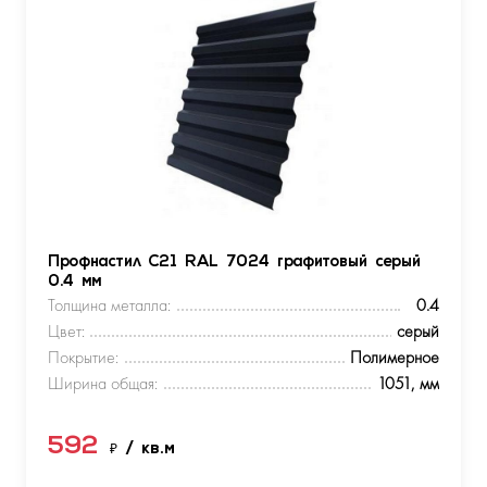
Профнастил С21 RAL 7024 графитовый серый
0.4 мм
Толщина металла:
0.4
Цвет:
серый
Покрытие:
Полимерное
Ширина общая:
1051, мм
592
₽
/ кв.м