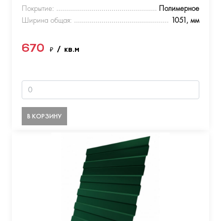
Покрытие:
Полимерное
Ширина общая:
1051, мм
670
₽
/ кв.м
В КОРЗИНУ