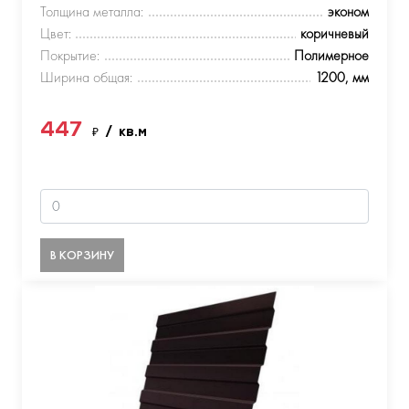
Толщина металла:
эконом
Цвет:
коричневый
Покрытие:
Полимерное
Ширина общая:
1200, мм
447
₽
/ кв.м
В КОРЗИНУ