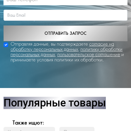
ОТПРАВИТЬ ЗАПРОС
Отправляя данные, вы подтверждаете
согласие на
обработку персональных данных
,
политику обработки
персональных данных
,
пользовательское соглашение
и
принимаете условия политики их обработки.
Популярные товары
Также ищют: