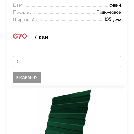
Цвет:
синий
Покрытие:
Полимерное
Ширина общая:
1051, мм
670
₽
/ кв.м
В КОРЗИНУ