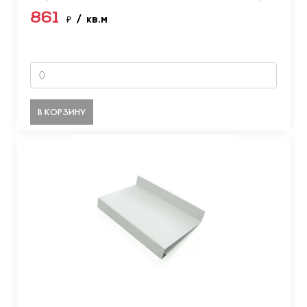
861
₽
/ кв.м
В КОРЗИНУ