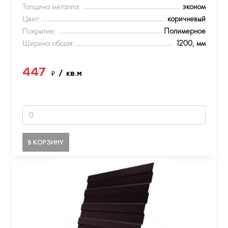
Толщина металла:
эконом
Цвет:
коричневый
Покрытие:
Полимерное
Ширина общая:
1200, мм
447
₽
/ кв.м
В КОРЗИНУ