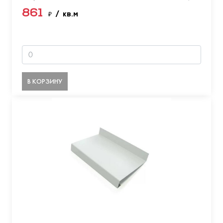
861
₽
/ кв.м
В КОРЗИНУ