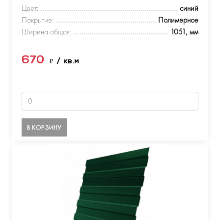
Цвет:
синий
Покрытие:
Полимерное
Ширина общая:
1051, мм
670
₽
/ кв.м
В КОРЗИНУ