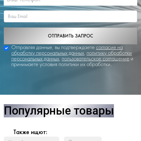
ОТПРАВИТЬ ЗАПРОС
Отправляя данные, вы подтверждаете
согласие на
обработку персональных данных
,
политику обработки
персональных данных
,
пользовательское соглашение
и
принимаете условия политики их обработки.
Популярные товары
Также ищют: